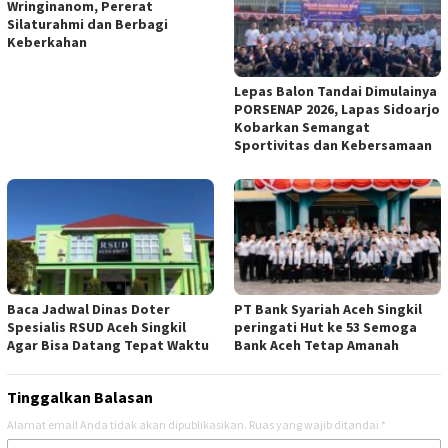
Wringinanom, Pererat
Silaturahmi dan Berbagi
Keberkahan
Lepas Balon Tandai Dimulainya
PORSENAP 2026, Lapas Sidoarjo
Kobarkan Semangat
Sportivitas dan Kebersamaan
Baca Jadwal Dinas Doter
PT Bank Syariah Aceh Singkil
Spesialis RSUD Aceh Singkil
peringati Hut ke 53 Semoga
Agar Bisa Datang Tepat Waktu
Bank Aceh Tetap Amanah
Tinggalkan Balasan
Alamat email Anda tidak akan dipublikasikan.
Ruas yang wajib ditandai
*