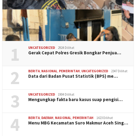
1
UNCATEGORIZED
2924 Dilihat
Gerak Cepat Polres Gresik Bongkar Penjua…
2
BERITA
,
NASIONAL
,
PEMERINTAH
,
UNCATEGORIZED
2347 Dilihat
Data dari Badan Pusat Statistik (BPS) me…
3
UNCATEGORIZED
1904 Dilihat
Mengungkap fakta baru kasus suap pengisi…
4
BERITA
,
DAERAH
,
NASIONAL
,
PEMERINTAH
1423 Dilihat
Menu MBG Kecamatan Suro Makmur Aceh Sing…