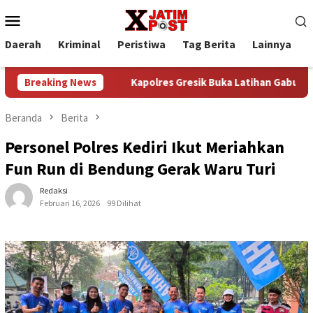
Loncat
Menu
ke
Mobile
konten
Daerah
Kriminal
Peristiwa
Tag Berita
Lainnya
P
Berbagi”
Breaking News
Kapolres Gresik Buka Latihan Gabungan Saka Bh
Beranda
Berita
Personel Polres Kediri Ikut Meriahkan
Fun Run di Bendung Gerak Waru Turi
Redaksi
Februari 16, 2026
99 Dilihat