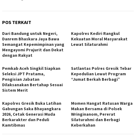
POS TERKAIT
Dari Bandung untuk Negeri,
Kapolres Kediri Rangkul
Danrem Bhaskara Jaya Bawa
Kekuatan Moral Masyarakat
Semangat Kepemimpinan yang
Lewat Silaturahmi
Mengayomi Prajurit dan Dekat
dengan Rakyat
Pemkab Aceh Singkil Siapkan
Satlantas Polres Gresik Tebar
Seleksi JPT Pratama,
Kepedulian Lewat Program
Pengisian Jabatan
“Jumat Berkah Berbagi”
Dilaksanakan Bertahap Sesuai
Sistem Merit
Kapolres Gresik Buka Latihan
Momen Hangat Ratusan Warga
Gabungan Saka Bhayangkara
Makan Bersama di Polsek
2026, Cetak Generasi Muda
Wringinanom, Pererat
Berkarakter dan Peduli
Silaturahmi dan Berbagi
Kamtibmas
Keberkahan