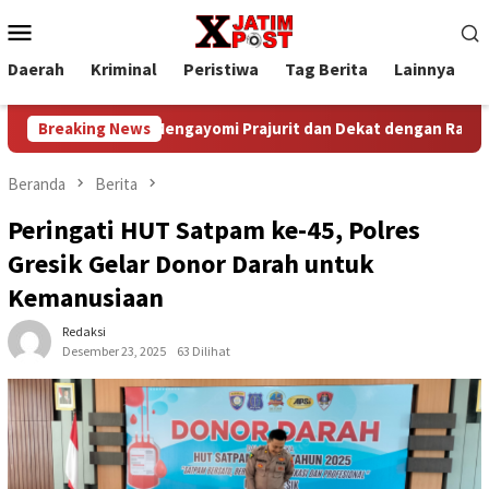
Loncat
Menu
ke
Mobile
konten
Daerah
Kriminal
Peristiwa
Tag Berita
Lainnya
P
inan yang Mengayomi Prajurit dan Dekat dengan Rakyat
Breaking News
Beranda
Berita
Peringati HUT Satpam ke-45, Polres
Gresik Gelar Donor Darah untuk
Kemanusiaan
Redaksi
Desember 23, 2025
63 Dilihat