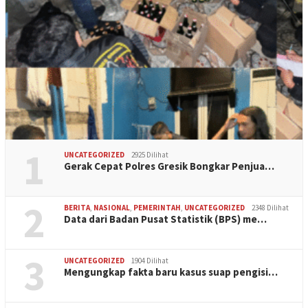
1
UNCATEGORIZED
2925 Dilihat
Gerak Cepat Polres Gresik Bongkar Penjua…
2
BERITA
,
NASIONAL
,
PEMERINTAH
,
UNCATEGORIZED
2348 Dilihat
Data dari Badan Pusat Statistik (BPS) me…
3
UNCATEGORIZED
1904 Dilihat
Mengungkap fakta baru kasus suap pengisi…