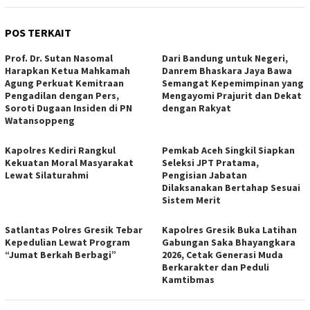
POS TERKAIT
Prof. Dr. Sutan Nasomal
Dari Bandung untuk Negeri,
Harapkan Ketua Mahkamah
Danrem Bhaskara Jaya Bawa
Agung Perkuat Kemitraan
Semangat Kepemimpinan yang
Pengadilan dengan Pers,
Mengayomi Prajurit dan Dekat
Soroti Dugaan Insiden di PN
dengan Rakyat
Watansoppeng
Kapolres Kediri Rangkul
Pemkab Aceh Singkil Siapkan
Kekuatan Moral Masyarakat
Seleksi JPT Pratama,
Lewat Silaturahmi
Pengisian Jabatan
Dilaksanakan Bertahap Sesuai
Sistem Merit
Satlantas Polres Gresik Tebar
Kapolres Gresik Buka Latihan
Kepedulian Lewat Program
Gabungan Saka Bhayangkara
“Jumat Berkah Berbagi”
2026, Cetak Generasi Muda
Berkarakter dan Peduli
Kamtibmas