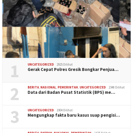
1
UNCATEGORIZED
2925 Dilihat
Gerak Cepat Polres Gresik Bongkar Penjua…
2
BERITA
,
NASIONAL
,
PEMERINTAH
,
UNCATEGORIZED
2348 Dilihat
Data dari Badan Pusat Statistik (BPS) me…
3
UNCATEGORIZED
1904 Dilihat
Mengungkap fakta baru kasus suap pengisi…
BERITA
,
DAERAH
,
NASIONAL
,
PEMERINTAH
1425 Dilihat