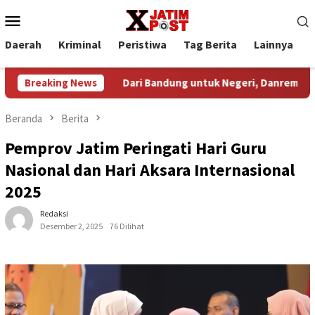
Loncat
Menu
ke
Mobile
konten
Daerah
Kriminal
Peristiwa
Tag Berita
Lainnya
P
peng
Breaking News
Dari Bandung untuk Negeri, Danrem Bhaskara Jaya
Beranda
Berita
Pemprov Jatim Peringati Hari Guru
Nasional dan Hari Aksara Internasional
2025
Redaksi
Desember 2, 2025
76 Dilihat