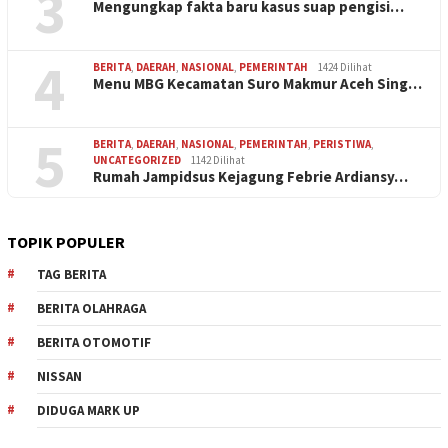
3
Mengungkap fakta baru kasus suap pengisi…
4
BERITA
,
DAERAH
,
NASIONAL
,
PEMERINTAH
1424 Dilihat
Menu MBG Kecamatan Suro Makmur Aceh Sing…
5
BERITA
,
DAERAH
,
NASIONAL
,
PEMERINTAH
,
PERISTIWA
,
UNCATEGORIZED
1142 Dilihat
Rumah Jampidsus Kejagung Febrie Ardiansy…
TOPIK POPULER
TAG BERITA
BERITA OLAHRAGA
BERITA OTOMOTIF
NISSAN
DIDUGA MARK UP