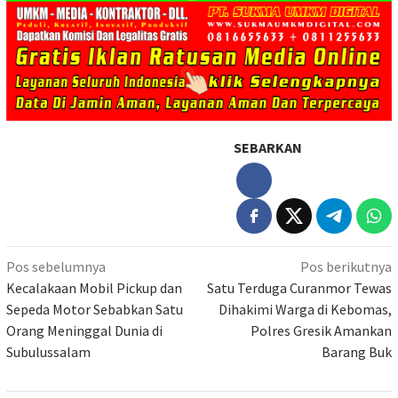
SEBARKAN
Navigasi
Pos sebelumnya
Pos berikutnya
pos
Kecalakaan Mobil Pickup dan
Satu Terduga Curanmor Tewas
Sepeda Motor Sebabkan Satu
Dihakimi Warga di Kebomas,
Orang Meninggal Dunia di
Polres Gresik Amankan
Subulussalam
Barang Buk