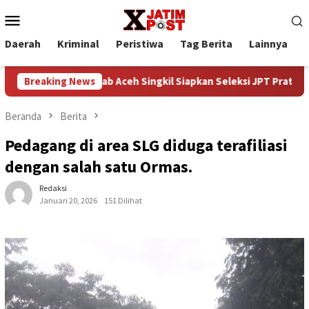
Loncat
Menu
ke
Mobile
konten
Daerah
Kriminal
Peristiwa
Tag Berita
Lainnya
P
Pemkab Aceh Singkil Siapkan Seleksi JPT Pratama, Pengisian
Breaking News
Beranda
Berita
Pedagang di area SLG diduga terafiliasi
dengan salah satu Ormas.
Redaksi
Januari 20, 2026
151 Dilihat