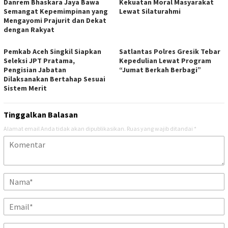
Danrem Bhaskara Jaya Bawa
Kekuatan Moral Masyarakat
Semangat Kepemimpinan yang
Lewat Silaturahmi
Mengayomi Prajurit dan Dekat
dengan Rakyat
Pemkab Aceh Singkil Siapkan
Satlantas Polres Gresik Tebar
Seleksi JPT Pratama,
Kepedulian Lewat Program
Pengisian Jabatan
“Jumat Berkah Berbagi”
Dilaksanakan Bertahap Sesuai
Sistem Merit
Tinggalkan Balasan
Alamat email Anda tidak akan dipublikasikan.
Ruas yang wajib ditandai
*