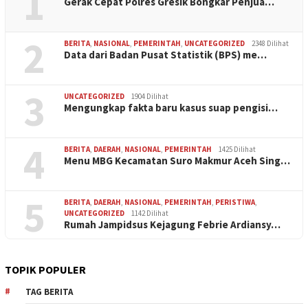
1
Gerak Cepat Polres Gresik Bongkar Penjua…
2
BERITA
,
NASIONAL
,
PEMERINTAH
,
UNCATEGORIZED
2348 Dilihat
Data dari Badan Pusat Statistik (BPS) me…
3
UNCATEGORIZED
1904 Dilihat
Mengungkap fakta baru kasus suap pengisi…
4
BERITA
,
DAERAH
,
NASIONAL
,
PEMERINTAH
1425 Dilihat
Menu MBG Kecamatan Suro Makmur Aceh Sing…
5
BERITA
,
DAERAH
,
NASIONAL
,
PEMERINTAH
,
PERISTIWA
,
UNCATEGORIZED
1142 Dilihat
Rumah Jampidsus Kejagung Febrie Ardiansy…
TOPIK POPULER
TAG BERITA