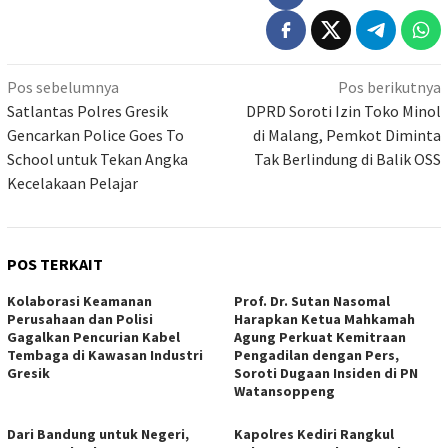
Navigasi
Pos sebelumnya
Pos berikutnya
pos
Satlantas Polres Gresik
DPRD Soroti Izin Toko Minol
Gencarkan Police Goes To
di Malang, Pemkot Diminta
School untuk Tekan Angka
Tak Berlindung di Balik OSS
Kecelakaan Pelajar
POS TERKAIT
Kolaborasi Keamanan
Prof. Dr. Sutan Nasomal
Perusahaan dan Polisi
Harapkan Ketua Mahkamah
Gagalkan Pencurian Kabel
Agung Perkuat Kemitraan
Tembaga di Kawasan Industri
Pengadilan dengan Pers,
Gresik
Soroti Dugaan Insiden di PN
Watansoppeng
Dari Bandung untuk Negeri,
Kapolres Kediri Rangkul