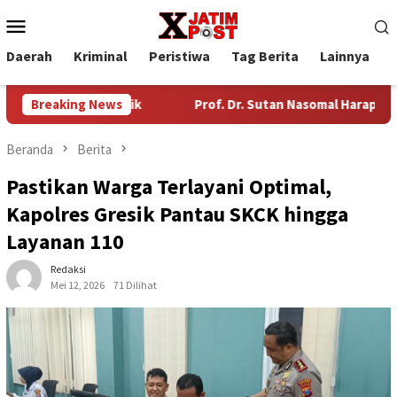
Loncat
Menu
ke
Mobile
konten
Daerah
Kriminal
Peristiwa
Tag Berita
Lainnya
P
dustri Gresik
Breaking News
Prof. Dr. Sutan Nasomal Harapkan Ketua 
Beranda
Berita
Pastikan Warga Terlayani Optimal,
Kapolres Gresik Pantau SKCK hingga
Layanan 110
Redaksi
Mei 12, 2026
71 Dilihat