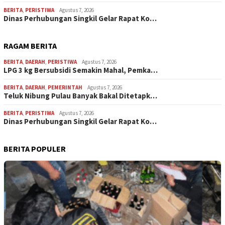
BERITA
,
PERISTIWA
Agustus 7, 2026
Dinas Perhubungan Singkil Gelar Rapat Ko…
RAGAM BERITA
BERITA
,
DAERAH
,
PERISTIWA
Agustus 7, 2026
LPG 3 kg Bersubsidi Semakin Mahal, Pemka…
BERITA
,
DAERAH
,
PEMERINTAH
Agustus 7, 2026
Teluk Nibung Pulau Banyak Bakal Ditetapk…
BERITA
,
PERISTIWA
Agustus 7, 2026
Dinas Perhubungan Singkil Gelar Rapat Ko…
BERITA POPULER