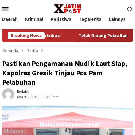
Loncat
Menu
ke
Mobile
konten
Daerah
Kriminal
Peristiwa
Tag Berita
Lainnya
P
idak Jalur Distribusi
Breaking News
Teluk Nibung Pulau Banyak Bakal D
Beranda
Berita
Pastikan Pengamanan Mudik Laut Siap,
Kapolres Gresik Tinjau Pos Pam
Pelabuhan
Redaksi
Maret 13, 2026
118 Dilihat