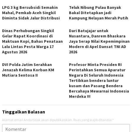
LPG 3 kg Bersubsidi Semakin
Teluk Nibung Pulau Banyak
Mahal, Pemkab Aceh Singkil
Bakal Ditetapkan jadi
Diminta Sidak Jalur Distribusi
Kampung Nelayan Merah Putih
Dinas Perhubungan Singkil
Dari Batujajar untuk
Gelar Rapat Koordinasi di
Nusantara, Danrem Bhaskara
Maktuan Kopi, Bahas Penataan
Jaya Serap Nilai Kepemimpinan
Lalu Lintas Pesta Warga 17
Modern di Apel Dansat TNI AD
Agustus 2026
2026
DVI Polda Jatim Serahkan
Profesor Minta Presiden RI
Jenazah Kelima Korban KM
Perintahkan Semua Aparatur
Mutiara Sentosa II
Negara Di Seluruh Indonesia
Tertibkan bendera luntur
kusam dan Pasang Bendera
Bercahaya Mewarnai Indonesia
Merdeka !!!
Tinggalkan Balasan
Alamat email Anda tidak akan dipublikasikan.
Ruas yang wajib ditandai
*