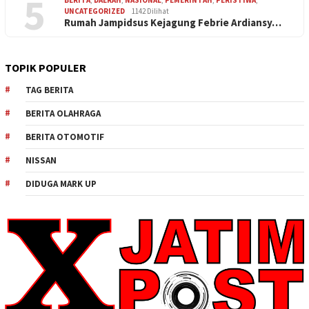
5
BERITA
,
DAERAH
,
NASIONAL
,
PEMERINTAH
,
PERISTIWA
,
UNCATEGORIZED
1142 Dilihat
Rumah Jampidsus Kejagung Febrie Ardiansy…
TOPIK POPULER
TAG BERITA
BERITA OLAHRAGA
BERITA OTOMOTIF
NISSAN
DIDUGA MARK UP