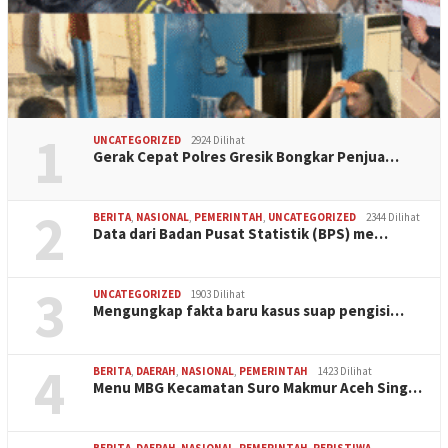
1
UNCATEGORIZED
2924 Dilihat
Gerak Cepat Polres Gresik Bongkar Penjua…
2
BERITA
,
NASIONAL
,
PEMERINTAH
,
UNCATEGORIZED
2344 Dilihat
Data dari Badan Pusat Statistik (BPS) me…
3
UNCATEGORIZED
1903 Dilihat
Mengungkap fakta baru kasus suap pengisi…
4
BERITA
,
DAERAH
,
NASIONAL
,
PEMERINTAH
1423 Dilihat
Menu MBG Kecamatan Suro Makmur Aceh Sing…