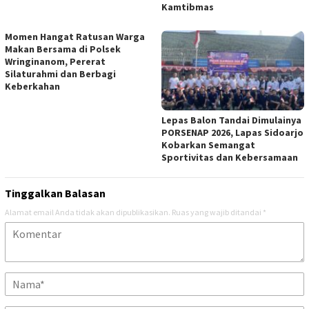
Kamtibmas
Momen Hangat Ratusan Warga
Makan Bersama di Polsek
Wringinanom, Pererat
Silaturahmi dan Berbagi
Keberkahan
Lepas Balon Tandai Dimulainya
PORSENAP 2026, Lapas Sidoarjo
Kobarkan Semangat
Sportivitas dan Kebersamaan
Tinggalkan Balasan
Alamat email Anda tidak akan dipublikasikan.
Ruas yang wajib ditandai
*