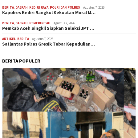
BERITA
,
DAERAH
,
KEDIRI RAYA
,
POLRI DAN POLRES
Agustus 7, 2026
Kapolres Kediri Rangkul Kekuatan Moral M…
BERITA
,
DAERAH
,
PEMERINTAH
Agustus 7, 2026
Pemkab Aceh Singkil Siapkan Seleksi JPT …
ARTIKEL
,
BERITA
Agustus 7, 2026
Satlantas Polres Gresik Tebar Kepedulian…
BERITA POPULER