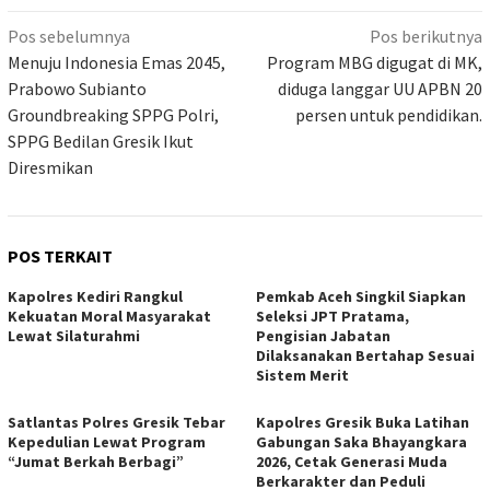
Navigasi
Pos sebelumnya
Pos berikutnya
pos
Menuju Indonesia Emas 2045,
Program MBG digugat di MK,
Prabowo Subianto
diduga langgar UU APBN 20
Groundbreaking SPPG Polri,
persen untuk pendidikan.
SPPG Bedilan Gresik Ikut
Diresmikan
POS TERKAIT
Kapolres Kediri Rangkul
Pemkab Aceh Singkil Siapkan
Kekuatan Moral Masyarakat
Seleksi JPT Pratama,
Lewat Silaturahmi
Pengisian Jabatan
Dilaksanakan Bertahap Sesuai
Sistem Merit
Satlantas Polres Gresik Tebar
Kapolres Gresik Buka Latihan
Kepedulian Lewat Program
Gabungan Saka Bhayangkara
“Jumat Berkah Berbagi”
2026, Cetak Generasi Muda
Berkarakter dan Peduli