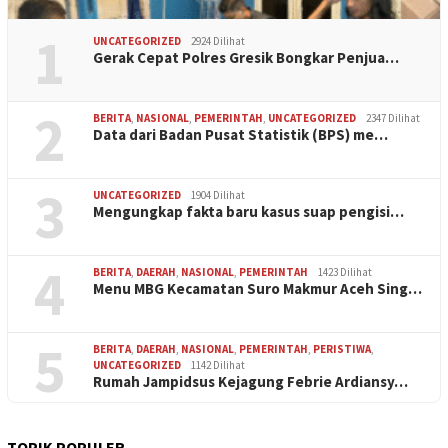
1
UNCATEGORIZED
2924 Dilihat
Gerak Cepat Polres Gresik Bongkar Penjua…
2
BERITA
,
NASIONAL
,
PEMERINTAH
,
UNCATEGORIZED
2347 Dilihat
Data dari Badan Pusat Statistik (BPS) me…
3
UNCATEGORIZED
1904 Dilihat
Mengungkap fakta baru kasus suap pengisi…
4
BERITA
,
DAERAH
,
NASIONAL
,
PEMERINTAH
1423 Dilihat
Menu MBG Kecamatan Suro Makmur Aceh Sing…
5
BERITA
,
DAERAH
,
NASIONAL
,
PEMERINTAH
,
PERISTIWA
,
UNCATEGORIZED
1142 Dilihat
Rumah Jampidsus Kejagung Febrie Ardiansy…
TOPIK POPULER