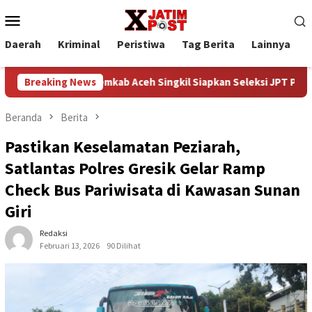
Loncat
Menu
ke
Mobile
konten
Daerah
Kriminal
Peristiwa
Tag Berita
Lainnya
P
i
Breaking News
Pemkab Aceh Singkil Siapkan Seleksi JPT Pratama, Peng
Beranda
Berita
Pastikan Keselamatan Peziarah,
Satlantas Polres Gresik Gelar Ramp
Check Bus Pariwisata di Kawasan Sunan
Giri
Redaksi
Februari 13, 2026
90 Dilihat