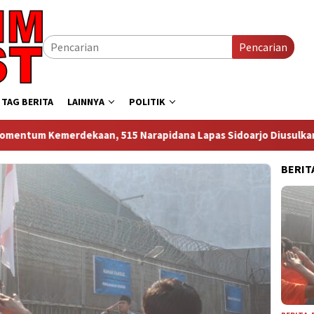
Pencarian
TAG BERITA
LAINNYA
POLITIK
, 515 Narapidana Lapas Sidoarjo Diusulkan Terima Remisi, 12 S
BERIT