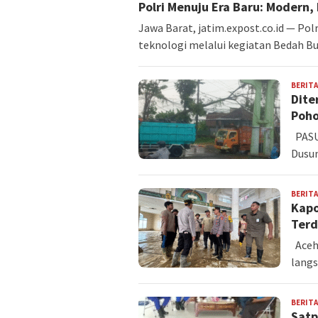
Polri Menuju Era Baru: Modern, 
Jawa Barat, jatim.expost.co.id — Po
teknologi melalui kegiatan Bedah B
BERITA
Dite
Poho
PASUR
Dusu
BERITA
Kapo
Terd
Aceh 
langs
BERITA
Satp