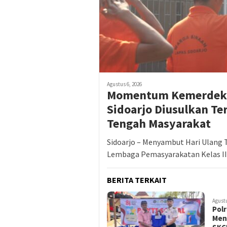
Agustus 6, 2026
Momentum Kemerdekaa
Sidoarjo Diusulkan Te
Tengah Masyarakat
Sidoarjo – Menyambut Hari Ulang 
Lembaga Pemasyarakatan Kelas I
BERITA TERKAIT
Agustus 6, 2026
Agustu
Polres Gresik
Ban
Menghadirkan Layanan
Kor