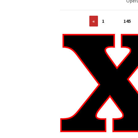
Opera
«
1
…
145