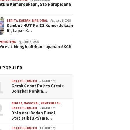
Perintahkan Polri
tum Kemerdekaan, 515 Narapidana
, Soroti Dugaan
 Polres Batu Bara
Agustus 5, 2026
Agustus 5, 2026
Polres Probolinggo
Wakapolri Do
BERITA
,
DAERAH
,
NASIONAL
Agustus 6, 2026
Sambut HUT Ke-81 Kemerdekaan
Terjunkan Personel Bantu
Berinovasi, B
RI, Lapas K…
Padamkan Kebakaran
Muhammad Put
Hutan di Gunung Bromo
Contoh Nyat
PERISTIWA
Agustus 6, 2026
 Gresik Menghadirkan Layanan SKCK
A POPULER
1
UNCATEGORIZED
2924 Dilihat
Gerak Cepat Polres Gresik
Bongkar Penjua…
2
BERITA
,
NASIONAL
,
PEMERINTAH
,
UNCATEGORIZED
2344 Dilihat
Data dari Badan Pusat
Statistik (BPS) me…
UNCATEGORIZED
1903 Dilihat