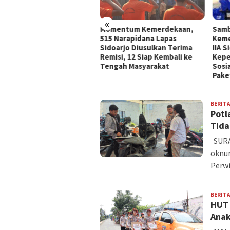
«
mentum Kemerdekaan,
Sambut HUT Ke-81
 Narapidana Lapas
Kemerdekaan RI, Lapas Kelas
oarjo Diusulkan Terima
IIA Sidoarjo Tebar
isi, 12 Siap Kembali ke
Kepedulian Melalui Bakti
ngah Masyarakat
Sosial dan Penyaluran 45
Paket Sembako
JATIM
BERITA
EXPOST
Potl
Tida
SURA
oknum
Perwi
BERITA
HUT 
Anak