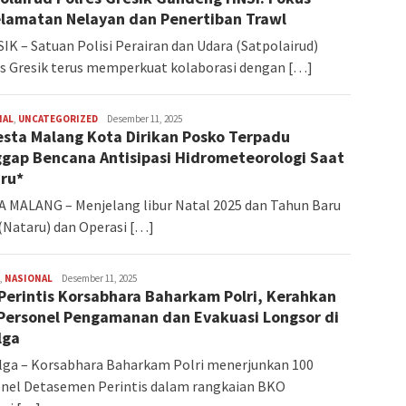
lamatan Nelayan dan Penertiban Trawl
K – Satuan Polisi Perairan dan Udara (Satpolairud)
s Gresik terus memperkuat kolaborasi dengan […]
NAL
,
UNCATEGORIZED
Redaksi
Desember 11, 2025
esta Malang Kota Dirikan Posko Terpadu
gap Bencana Antisipasi Hidrometeorologi Saat
ru*
MALANG – Menjelang libur Natal 2025 dan Tahun Baru
(Nataru) dan Operasi […]
,
NASIONAL
Redaksi
Desember 11, 2025
Perintis Korsabhara Baharkam Polri, Kerahkan
Personel Pengamanan dan Evakuasi Longsor di
lga
ga – Korsabhara Baharkam Polri menerjunkan 100
nel Detasemen Perintis dalam rangkaian BKO