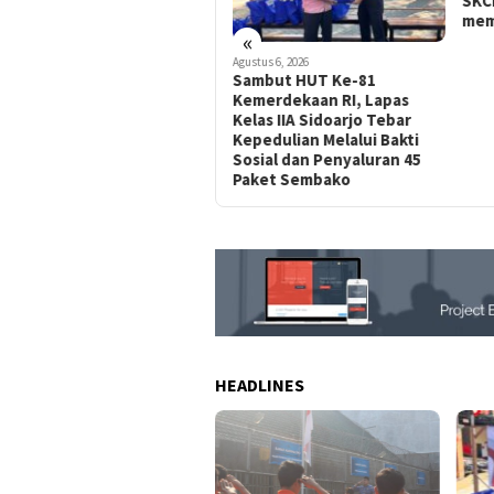
SKCK Delivery Untuk
Per
mempermudah Masyarakat
Wila
«
Agustus 6, 2026
Sambut HUT Ke-81
Kemerdekaan RI, Lapas
Kelas IIA Sidoarjo Tebar
Kepedulian Melalui Bakti
Sosial dan Penyaluran 45
Paket Sembako
HEADLINES
Polr
Laya
Unt
Masy