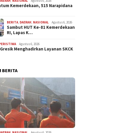
DAERAH
,
NASIONAL
Agustus 6, 2026
tum Kemerdekaan, 515 Narapidana
BERITA
,
DAERAH
,
NASIONAL
Agustus 6, 2026
Sambut HUT Ke-81 Kemerdekaan
RI, Lapas K…
PERISTIWA
Agustus 6, 2026
 Gresik Menghadirkan Layanan SKCK
 BERITA
26
tan Nasomal
 Presiden
DAERAH
,
NASIONAL
Agustus 6, 2026