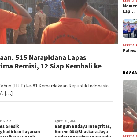
BERITA
,
Momen
Lap…
BERITA
,
Polres
n, 515 Narapidana Lapas
…
rima Remisi, 12 Siap Kembali ke
RAGAM
Tahun (HUT) ke-81 Kemerdekaan Republik Indonesia,
IA […]
s 6, 2026
Agustus 6, 20
gun Budaya Integritas,
Prof. Su
em 084/Bhaskara Jaya
Harapkan
BERITA
,