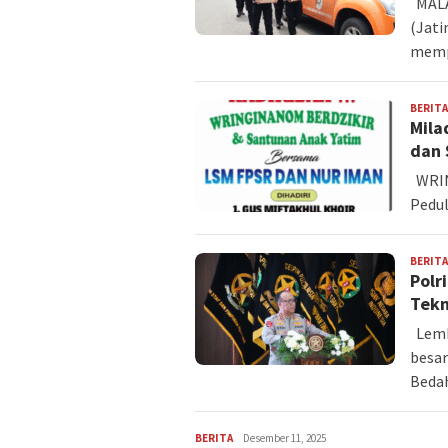
MALA
(Jati
memp
BERITA
Mila
dan 
WRIN
Pedul
BERITA
Polr
Tekn
Lemb
besar
Beda
BERITA
Redaksi
Desember 11, 2025