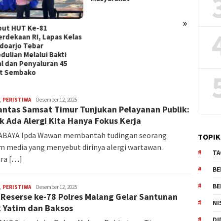
»
SPPG 
Tarik 
dan D
Lahan
,
PERISTIWA
Redaksi
Desember 12, 2025
antas Samsat Timur Tunjukan Pelayanan Publik:
k Ada Alergi Kita Hanya Fokus Kerja
BAYA Ipda Wawan membantah tudingan seorang
TOPIK
 media yang menyebut dirinya alergi wartawan.
TA
ra […]
BE
BE
,
PERISTIWA
Redaksi
Desember 12, 2025
Reserse ke-78 Polres Malang Gelar Santunan
NI
 Yatim dan Baksos
DI