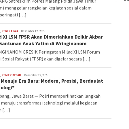
NG Satreskrim Polres Malang Polda Jawa Timur
m) menggelar rangkaian kegiatan sosial dalam
eringati […]
,
PERISTIWA
Redaksi
Desember 12, 2025
d XI LSM FPSR Akan Dimeriahkan Dzikir Akbar
Santunan Anak Yatim di Wringinanom
GINANOM GRESIK Peringatan Milad XI LSM Forum
i Sosial Rakyat (FPSR) akan digelar secara […]
,
PEMERINTAH
Redaksi
Desember 12, 2025
i Menuju Era Baru: Modern, Presisi, Berdaulat
ologi*
ang, Jawa Barat — Polri memperlihatkan langkah
 menuju transformasi teknologi melalui kegiatan
h […]