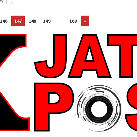
si […]
146
147
148
149
…
168
»