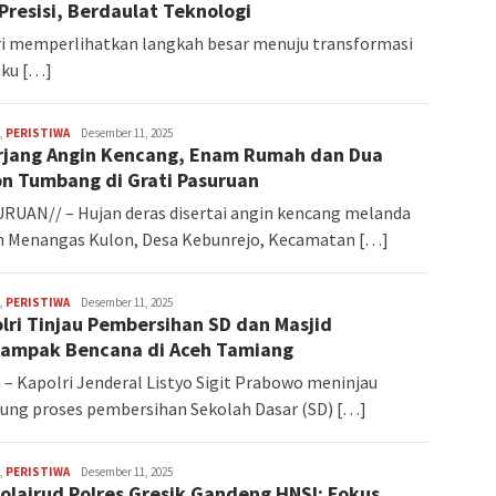
Presisi, Berdaulat Teknologi
lri memperlihatkan langkah besar menuju transformasi
uku […]
,
PERISTIWA
Redaksi
Desember 11, 2025
rjang Angin Kencang, Enam Rumah dan Dua
n Tumbang di Grati Pasuruan
UAN// – Hujan deras disertai angin kencang melanda
n Menangas Kulon, Desa Kebunrejo, Kecamatan […]
,
PERISTIWA
Redaksi
Desember 11, 2025
lri Tinjau Pembersihan SD dan Masjid
ampak Bencana di Aceh Tamiang
– Kapolri Jenderal Listyo Sigit Prabowo meninjau
ung proses pembersihan Sekolah Dasar (SD) […]
,
PERISTIWA
Redaksi
Desember 11, 2025
olairud Polres Gresik Gandeng HNSI: Fokus