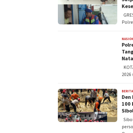
Kese
GRESI
Polre
NASIO
Polr
Tang
Nata
KOTA 
2026 
BERITA
Den 
100 
Sibo
Sibol
perso