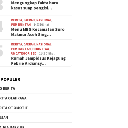
3
Mengungkap fakta baru
kasus suap pengisi…
Momentum Kemerdekaan,
Desa Banjarwungu
Sambut
4
BERITA
,
DAERAH
,
NASIONAL
,
515 Narapidana Lapas
Disorot, Transparansi
Kemerde
PEMERINTAH
1423 Dilihat
Sidoarjo Diusulkan Terima
ugaan Persoalan Sewa
IIA Sido
Menu MBG Kecamatan Suro
Remisi, 12 Siap Kembali ke
 Dipertanyakan
Kepeduli
Makmur Aceh Sing…
Tengah Masyarakat
Sosial 
Paket 
5
BERITA
,
DAERAH
,
NASIONAL
,
PEMERINTAH
,
PERISTIWA
,
UNCATEGORIZED
1142 Dilihat
Rumah Jampidsus Kejagung
Febrie Ardiansy…
 POPULER
G BERITA
RITA OLAHRAGA
RITA OTOMOTIF
SSAN
DUGA MARK UP