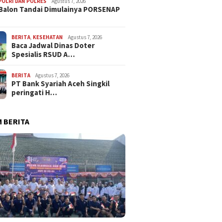
POLRI DAN POLRES
Agustus 7, 2026
Balon Tandai Dimulainya PORSENAP
BERITA
,
KESEHATAN
Agustus 7, 2026
Baca Jadwal Dinas Doter
Spesialis RSUD A…
BERITA
Agustus 7, 2026
PT Bank Syariah Aceh Singkil
peringati H…
 BERITA