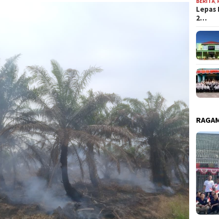
BERITA
,
Lepas 
2…
RAGAM