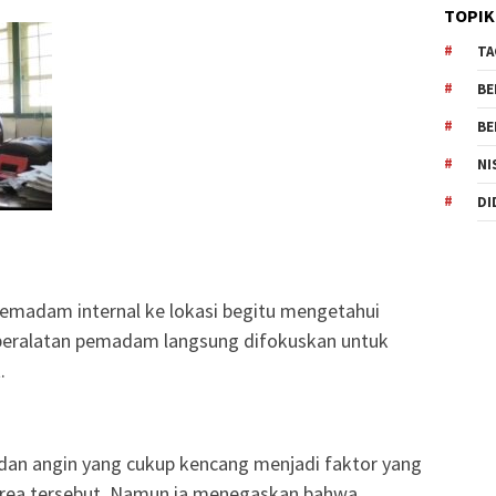
TOPIK
TA
BE
BE
NI
DI
emadam internal ke lokasi begitu mengetahui
 peralatan pemadam langsung difokuskan untuk
.
 dan angin yang cukup kencang menjadi faktor yang
area tersebut. Namun ia menegaskan bahwa