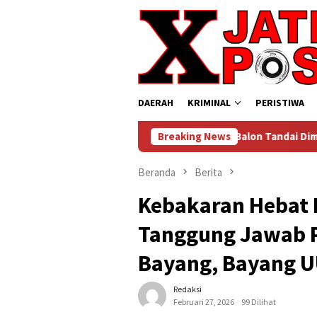
Loncat
ke
konten
DAERAH
KRIMINAL
PERISTIWA
Lepas Balon Tandai Dimulainya PORSENAP 
Breaking News
Beranda
Berita
Kebakaran Hebat B
Tanggung Jawab P
Bayang, Bayang 
Redaksi
Februari 27, 2026
99 Dilihat