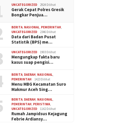
1
UNCATEGORIZED
2924 Dilihat
Gerak Cepat Polres Gresik
Bongkar Penjua…
2
BERITA
,
NASIONAL
,
PEMERINTAH
,
UNCATEGORIZED
2346 Dilihat
Data dari Badan Pusat
Statistik (BPS) me…
3
UNCATEGORIZED
1903 Dilihat
Mengungkap fakta baru
kasus suap pengisi…
4
BERITA
,
DAERAH
,
NASIONAL
,
PEMERINTAH
1423 Dilihat
Menu MBG Kecamatan Suro
Makmur Aceh Sing…
5
BERITA
,
DAERAH
,
NASIONAL
,
PEMERINTAH
,
PERISTIWA
,
UNCATEGORIZED
1142 Dilihat
Rumah Jampidsus Kejagung
Febrie Ardiansy…