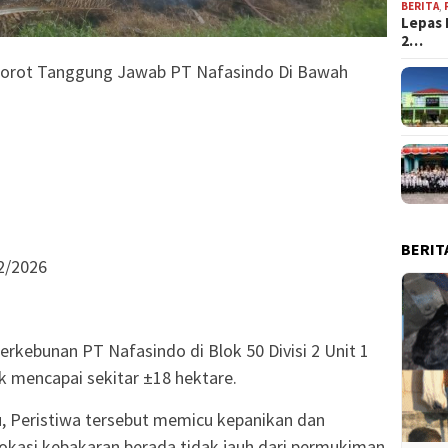
BERITA
,
Lepas 
2…
 Sorot Tanggung Jawab PT Nafasindo Di Bawah
BERIT
/2/2026
rkebunan PT Nafasindo di Blok 50 Divisi 2 Unit 1
 mencapai sekitar ±18 hektare.
u, Peristiwa tersebut memicu kepanikan dan
okasi kebakaran berada tidak jauh dari permukiman