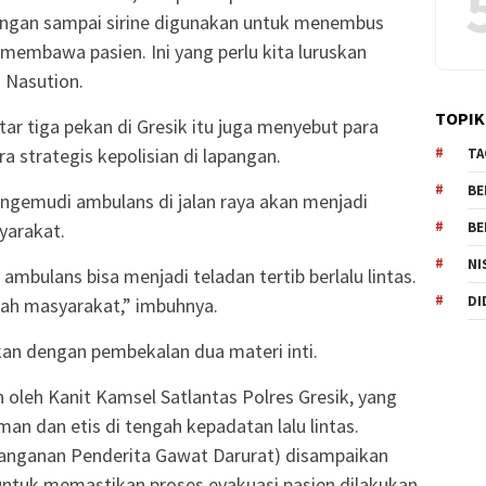
gan sampai sirine digunakan untuk menembus
embawa pasien. Ini yang perlu kita luruskan
 Nasution.
TOPIK
ar tiga pekan di Gresik itu juga menyebut para
 strategis kepolisian di lapangan.
TA
BE
engemudi ambulans di jalan raya akan menjadi
BE
yarakat.
NI
ambulans bisa menjadi teladan tertib berlalu lintas.
DI
ngah masyarakat,” imbuhnya.
kan dengan pembekalan dua materi inti.
 oleh Kanit Kamsel Satlantas Polres Gresik, yang
n dan etis di tengah kepadatan lalu lintas.
anganan Penderita Gawat Darurat) disampaikan
untuk memastikan proses evakuasi pasien dilakukan