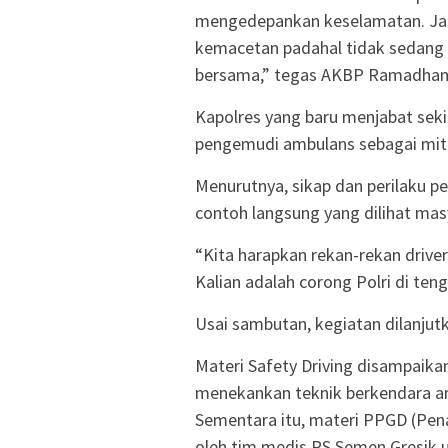
mengedepankan keselamatan. Jan
kemacetan padahal tidak sedang m
bersama,” tegas AKBP Ramadhan
Kapolres yang baru menjabat sekit
pengemudi ambulans sebagai mitra
Menurutnya, sikap dan perilaku p
contoh langsung yang dilihat mas
“Kita harapkan rekan-rekan driver 
Kalian adalah corong Polri di te
Usai sambutan, kegiatan dilanjut
Materi Safety Driving disampaikan
menekankan teknik berkendara ama
Sementara itu, materi PPGD (Pen
oleh tim medis RS Semen Gresik 