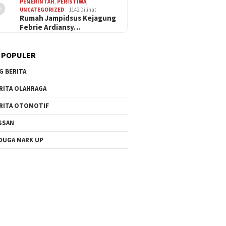
5
PEMERINTAH
,
PERISTIWA
,
UNCATEGORIZED
1142 Dilihat
Rumah Jampidsus Kejagung
Febrie Ardiansy…
 POPULER
G BERITA
RITA OLAHRAGA
RITA OTOMOTIF
SSAN
DUGA MARK UP