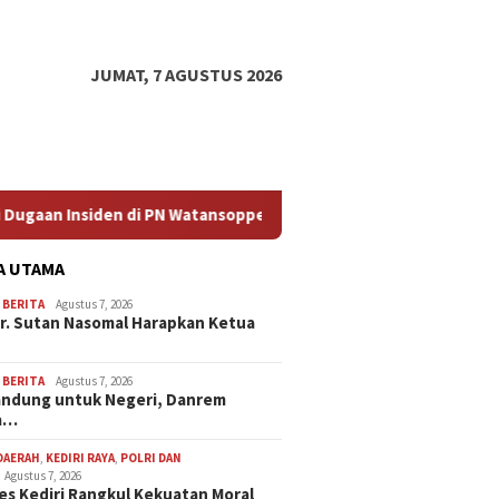
JUMAT, 7 AGUSTUS 2026
i PN Watansoppeng
Dari Bandung untuk Negeri, Danrem B
A UTAMA
,
BERITA
Agustus 7, 2026
Dr. Sutan Nasomal Harapkan Ketua
,
BERITA
Agustus 7, 2026
andung untuk Negeri, Danrem
a…
DAERAH
,
KEDIRI RAYA
,
POLRI DAN
Agustus 7, 2026
es Kediri Rangkul Kekuatan Moral