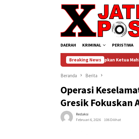
Loncat
ke
konten
DAERAH
KRIMINAL
PERISTIWA
Prof. Dr. Sutan Nasomal Harapkan Ketua Mahkamah Agung Perku
Breaking News
Beranda
Berita
Operasi Keselama
Gresik Fokuskan 
Redaksi
Februari 6, 2026
106 Dilihat