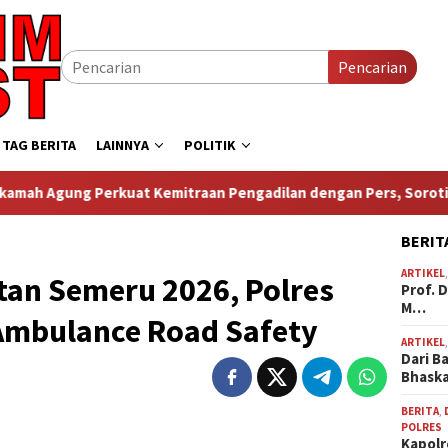
Pencarian
TAG BERITA
LAINNYA
POLITIK
at Kemitraan Pengadilan dengan Pers, Soroti Dugaan Insiden d
BERIT
ARTIKEL
tan Semeru 2026, Polres
Prof. 
M…
Ambulance Road Safety
ARTIKEL
Dari B
Bhask
BERITA
,
POLRES
Kapolr