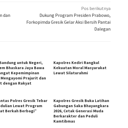
Pos berikutnya
an dan
Dukung Program Presiden Prabowo,
Forkopimda Gresik Gelar Aksi Bersih Pantai
Dalegan
 Bandung untuk Negeri,
Kapolres Kediri Rangkul
em Bhaskara Jaya Bawa
Kekuatan Moral Masyarakat
ngat Kepemimpinan
Lewat Silaturahmi
 Mengayomi Prajurit dan
t dengan Rakyat
antas Polres Gresik Tebar
Kapolres Gresik Buka Latihan
dulian Lewat Program
Gabungan Saka Bhayangkara
at Berkah Berbagi”
2026, Cetak Generasi Muda
Berkarakter dan Peduli
Kamtibmas