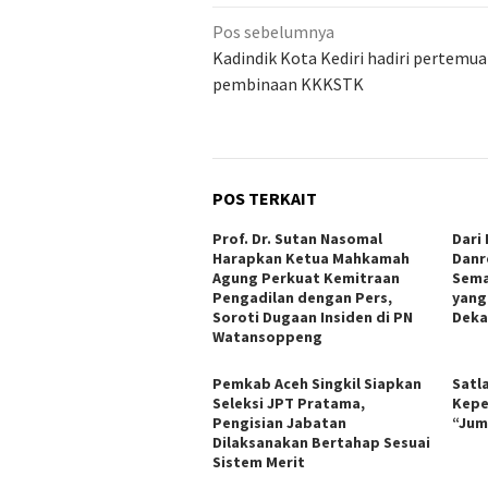
Navigasi
Pos sebelumnya
pos
Kadindik Kota Kediri hadiri pertemu
pembinaan KKKSTK
POS TERKAIT
Prof. Dr. Sutan Nasomal
Dari
Harapkan Ketua Mahkamah
Danr
Agung Perkuat Kemitraan
Sema
Pengadilan dengan Pers,
yang
Soroti Dugaan Insiden di PN
Deka
Watansoppeng
Pemkab Aceh Singkil Siapkan
Satl
Seleksi JPT Pratama,
Kepe
Pengisian Jabatan
“Jum
Dilaksanakan Bertahap Sesuai
Sistem Merit