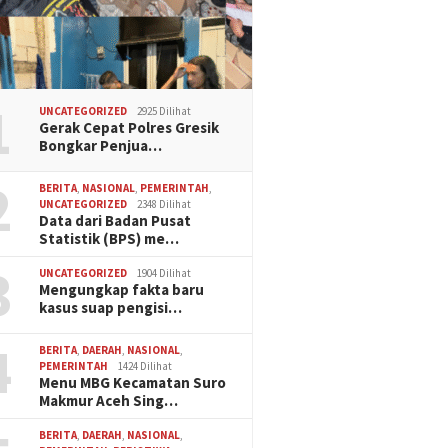
1
UNCATEGORIZED
2925 Dilihat
Gerak Cepat Polres Gresik
Bongkar Penjua…
2
BERITA
,
NASIONAL
,
PEMERINTAH
,
UNCATEGORIZED
2348 Dilihat
Data dari Badan Pusat
Statistik (BPS) me…
3
UNCATEGORIZED
1904 Dilihat
Mengungkap fakta baru
kasus suap pengisi…
4
BERITA
,
DAERAH
,
NASIONAL
,
PEMERINTAH
1424 Dilihat
Menu MBG Kecamatan Suro
Makmur Aceh Sing…
BERITA
,
DAERAH
,
NASIONAL
,