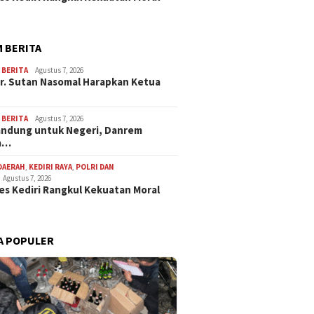
 BERITA
,
BERITA
Agustus 7, 2026
Dr. Sutan Nasomal Harapkan Ketua
,
BERITA
Agustus 7, 2026
andung untuk Negeri, Danrem
a…
DAERAH
,
KEDIRI RAYA
,
POLRI DAN
Agustus 7, 2026
es Kediri Rangkul Kekuatan Moral
A POPULER