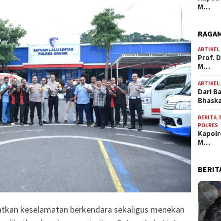
M…
RAGAM
ARTIKEL
Prof. 
M…
ARTIKEL
Dari B
Bhask
BERITA
,
POLRES
Kapolr
M…
BERIT
tkan keselamatan berkendara sekaligus menekan