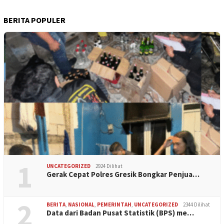
BERITA POPULER
1
UNCATEGORIZED
2924 Dilihat
Gerak Cepat Polres Gresik Bongkar Penjua…
2
BERITA
,
NASIONAL
,
PEMERINTAH
,
UNCATEGORIZED
2344 Dilihat
Data dari Badan Pusat Statistik (BPS) me…