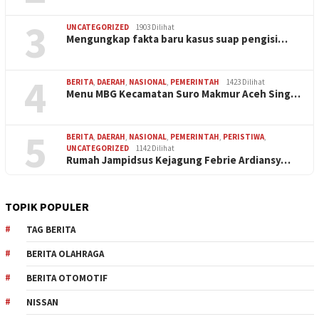
3
UNCATEGORIZED
1903 Dilihat
Mengungkap fakta baru kasus suap pengisi…
4
BERITA
,
DAERAH
,
NASIONAL
,
PEMERINTAH
1423 Dilihat
Menu MBG Kecamatan Suro Makmur Aceh Sing…
5
BERITA
,
DAERAH
,
NASIONAL
,
PEMERINTAH
,
PERISTIWA
,
UNCATEGORIZED
1142 Dilihat
Rumah Jampidsus Kejagung Febrie Ardiansy…
TOPIK POPULER
TAG BERITA
BERITA OLAHRAGA
BERITA OTOMOTIF
NISSAN