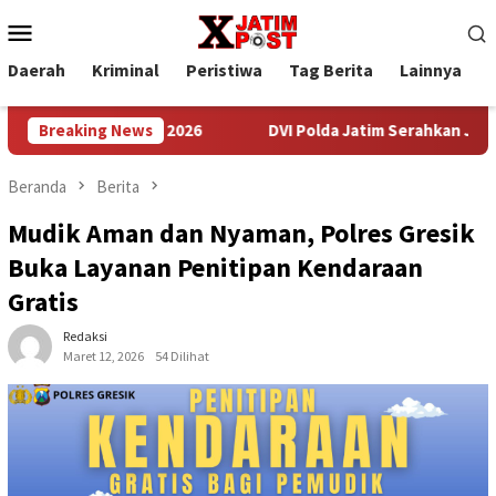
Loncat
Menu
ke
Mobile
konten
Daerah
Kriminal
Peristiwa
Tag Berita
Lainnya
P
sat TNI AD 2026
Breaking News
DVI Polda Jatim Serahkan Jenazah Kelima
Beranda
Berita
Mudik Aman dan Nyaman, Polres Gresik
Buka Layanan Penitipan Kendaraan
Gratis
Redaksi
Maret 12, 2026
54 Dilihat