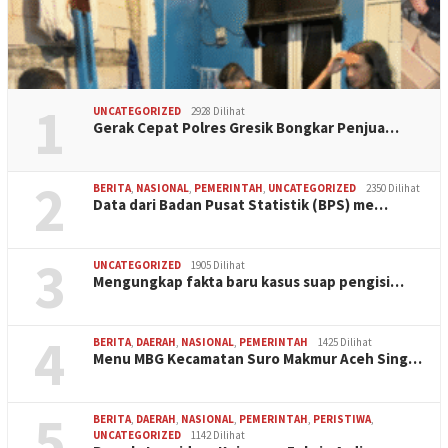
1
UNCATEGORIZED
2928 Dilihat
Gerak Cepat Polres Gresik Bongkar Penjua…
2
BERITA
,
NASIONAL
,
PEMERINTAH
,
UNCATEGORIZED
2350 Dilihat
Data dari Badan Pusat Statistik (BPS) me…
3
UNCATEGORIZED
1905 Dilihat
Mengungkap fakta baru kasus suap pengisi…
4
BERITA
,
DAERAH
,
NASIONAL
,
PEMERINTAH
1425 Dilihat
Menu MBG Kecamatan Suro Makmur Aceh Sing…
5
BERITA
,
DAERAH
,
NASIONAL
,
PEMERINTAH
,
PERISTIWA
,
UNCATEGORIZED
1142 Dilihat