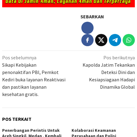
SEBARKAN
Navigasi
Pos sebelumnya
Pos berikutnya
pos
Sikapi Kebijakan
Kapolda Jatim Tekankan
penonaktifan PBI, Pemkot
Deteksi Dini dan
Kediri buka layanan Reaktivasi
Kesiapsiagaan Hadapi
dan pastikan layanan
Dinamika Global
kesehatan gratis.
POS TERKAIT
Penerbangan Perintis Untuk
Kolaborasi Keamanan
Aceh Singkil, Medan , Kembali
Perusahaan dan Polisi