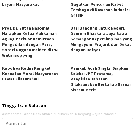
Layani Masyarakat
Gagalkan Pencurian Kabel
Tembaga di Kawasan Industri
Gresik
Prof. Dr. Sutan Nasomal
Dari Bandung untuk Negeri,
Harapkan Ketua Mahkamah
Danrem Bhaskara Jaya Bawa
Agung Perkuat Kemitraan
Semangat Kepemimpinan yang
Pengadilan dengan Pers,
Mengayomi Prajurit dan Dekat
Soroti Dugaan Insiden di PN
dengan Rakyat
Watansoppeng
Kapolres Kediri Rangkul
Pemkab Aceh Singkil Siapkan
Kekuatan Moral Masyarakat
Seleksi JPT Pratama,
Lewat Silaturahmi
Pengisian Jabatan
Dilaksanakan Bertahap Sesuai
Sistem Merit
Tinggalkan Balasan
Alamat email Anda tidak akan dipublikasikan.
Ruas yang wajib ditandai
*