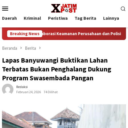
Loncat
Menu
ke
Mobile
konten
Daerah
Kriminal
Peristiwa
Tag Berita
Lainnya
P
Breaking News
Kolaborasi Keamanan Perusahaan dan Polisi Gagalkan Pen
Beranda
Berita
Lapas Banyuwangi Buktikan Lahan
Terbatas Bukan Penghalang Dukung
Program Swasembada Pangan
Redaksi
Februari 24, 2026
74 Dilihat