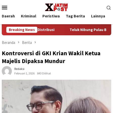
Loncat
Menu
ke
Mobile
konten
Daerah
Kriminal
Peristiwa
Tag Berita
Lainnya
P
idak Jalur Distribusi
Breaking News
Teluk Nibung Pulau Banyak Bakal D
Beranda
Berita
Kontroversi di GKI Krian Wakil Ketua
Majelis Dipaksa Mundur
Redaksi
Februari 1, 2026
843 Dilihat