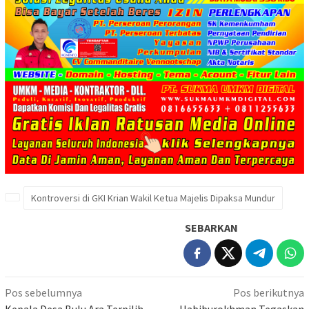
Kontroversi di GKI Krian Wakil Ketua Majelis Dipaksa Mundur
SEBARKAN
Navigasi
Pos sebelumnya
Pos berikutnya
Kepala Desa Bulu Ara Terpilih,
Habiburokhman Tegaskan