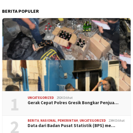
BERITA POPULER
1
UNCATEGORIZED
2924 Dilihat
Gerak Cepat Polres Gresik Bongkar Penjua…
2
BERITA
,
NASIONAL
,
PEMERINTAH
,
UNCATEGORIZED
2344 Dilihat
Data dari Badan Pusat Statistik (BPS) me…