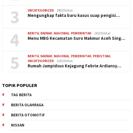
3
UNCATEGORIZED
1903 Dilihat
Mengungkap fakta baru kasus suap pengisi…
4
BERITA
,
DAERAH
,
NASIONAL
,
PEMERINTAH
1423 Dilihat
Menu MBG Kecamatan Suro Makmur Aceh Sing…
5
BERITA
,
DAERAH
,
NASIONAL
,
PEMERINTAH
,
PERISTIWA
,
UNCATEGORIZED
1142 Dilihat
Rumah Jampidsus Kejagung Febrie Ardiansy…
TOPIK POPULER
TAG BERITA
BERITA OLAHRAGA
BERITA OTOMOTIF
NISSAN