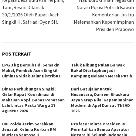
pos
Tani ,Resmi Dilantik
Narasi Posisi Polri di Bawah
30/1/2026 Oleh Bupati Aceh
Kementerian Justru
Singkil H, Safriadi Oyon SH.
Melemahkan Kepemimpinan
Presiden Prabowo
POS TERKAIT
LPG 3 kg Bersubsidi Semakin
Teluk Nibung Pulau Banyak
Mahal, Pemkab Aceh Singkil
Bakal Ditetapkan jadi
Diminta Sidak Jalur Distribusi
Kampung Nelayan Merah Putih
Dinas Perhubungan Singkil
Dari Batujajar untuk
Gelar Rapat Koordinasi di
Nusantara, Danrem Bhaskara
Maktuan Kopi, Bahas Penataan
Jaya Serap Nilai Kepemimpinan
Lalu Lintas Pesta Warga 17
Modern di Apel Dansat TNI AD
Agustus 2026
2026
DVI Polda Jatim Serahkan
Profesor Minta Presiden RI
Jenazah Kelima Korban KM
Perintahkan Semua Aparatur
Mutiara Sentosa II
Negara Di Seluruh Indonesia