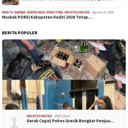
BERITA
,
DAERAH
,
KEDIRI RAYA
,
PERISTIWA
,
UNCATEGORIZED
Agustus 10, 2026
Muskab POBSI Kabupaten Kediri 2026 Tetap…
BERITA POPULER
1
UNCATEGORIZED
2936 Dilihat
Gerak Cepat Polres Gresik Bongkar Penjua…