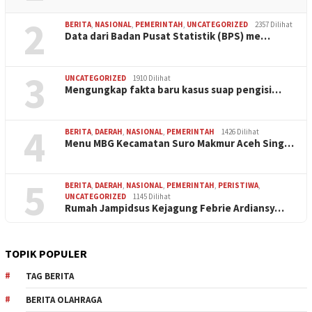
2
BERITA
,
NASIONAL
,
PEMERINTAH
,
UNCATEGORIZED
2357 Dilihat
Data dari Badan Pusat Statistik (BPS) me…
3
UNCATEGORIZED
1910 Dilihat
Mengungkap fakta baru kasus suap pengisi…
4
BERITA
,
DAERAH
,
NASIONAL
,
PEMERINTAH
1426 Dilihat
Menu MBG Kecamatan Suro Makmur Aceh Sing…
5
BERITA
,
DAERAH
,
NASIONAL
,
PEMERINTAH
,
PERISTIWA
,
UNCATEGORIZED
1145 Dilihat
Rumah Jampidsus Kejagung Febrie Ardiansy…
TOPIK POPULER
TAG BERITA
BERITA OLAHRAGA