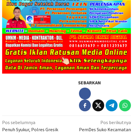
SEBARKAN
Navigasi
Pos sebelumnya
Pos berikutnya
pos
Penuh Syukur, Polres Gresik
PemDes Suko Kecamatan