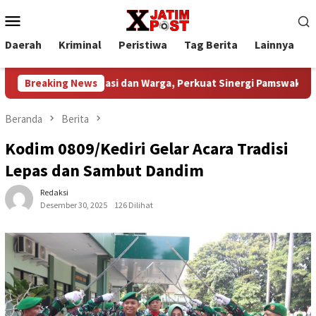
Loncat
Menu
ke
Mobile
konten
Daerah
Kriminal
Peristiwa
Tag Berita
Lainnya
P
restasi dan Warga, Perkuat Sinergi Pamswakarsa
Breaking News
Sambut H
Beranda
Berita
Kodim 0809/Kediri Gelar Acara Tradisi
Lepas dan Sambut Dandim
Redaksi
Desember 30, 2025
126 Dilihat