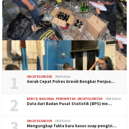
1
UNCATEGORIZED
2924 Dilihat
Gerak Cepat Polres Gresik Bongkar Penjua…
2
BERITA
,
NASIONAL
,
PEMERINTAH
,
UNCATEGORIZED
2344 Dilihat
Data dari Badan Pusat Statistik (BPS) me…
3
UNCATEGORIZED
1903 Dilihat
Mengungkap fakta baru kasus suap pengisi…