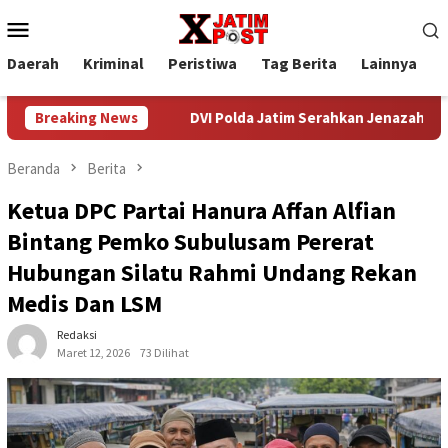
Loncat
Menu
ke
Mobile
konten
Daerah
Kriminal
Peristiwa
Tag Berita
Lainnya
P
 2026
Breaking News
DVI Polda Jatim Serahkan Jenazah Kelima Korban KM
Beranda
Berita
Ketua DPC Partai Hanura Affan Alfian
Bintang Pemko Subulusam Pererat
Hubungan Silatu Rahmi Undang Rekan
Medis Dan LSM
Redaksi
Maret 12, 2026
73 Dilihat