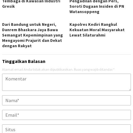
Tembaga di Kawasan Industri
Pengadilan dengan Pers,
Gresik
Soroti Dugaan Insiden di PN
Watansoppeng
Dari Bandung untuk Negeri,
Kapolres Kediri Rangkul
Danrem Bhaskara Jaya Bawa
Kekuatan Moral Masyarakat
Semangat Kepemimpinan yang
Lewat Silaturahmi
Mengayomi Prajurit dan Dekat
dengan Rakyat
Tinggalkan Balasan
Alamat email Anda tidak akan dipublikasikan.
Ruas yang wajib ditandai
*