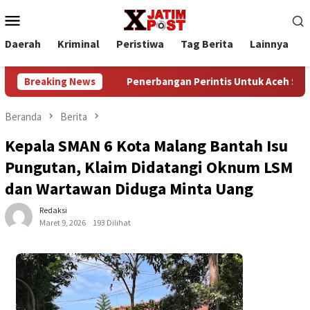
Loncat
Menu
ke
Mobile
konten
Daerah
Kriminal
Peristiwa
Tag Berita
Lainnya
P
n Gratis
Breaking News
Penerbangan Perintis Untuk Aceh Singkil, Medan
Beranda
Berita
Kepala SMAN 6 Kota Malang Bantah Isu
Pungutan, Klaim Didatangi Oknum LSM
dan Wartawan Diduga Minta Uang
Redaksi
Maret 9, 2026
193 Dilihat