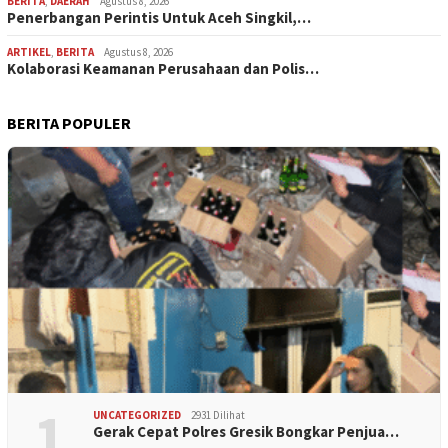
BERITA
,
DAERAH
Agustus 8, 2026
Penerbangan Perintis Untuk Aceh Singkil,…
ARTIKEL
,
BERITA
Agustus 8, 2026
Kolaborasi Keamanan Perusahaan dan Polis…
BERITA POPULER
1
UNCATEGORIZED
2931 Dilihat
Gerak Cepat Polres Gresik Bongkar Penjua…