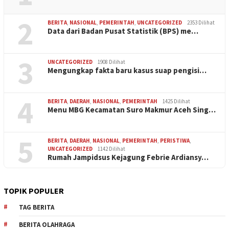
2
BERITA
,
NASIONAL
,
PEMERINTAH
,
UNCATEGORIZED
2353 Dilihat
Data dari Badan Pusat Statistik (BPS) me…
3
UNCATEGORIZED
1908 Dilihat
Mengungkap fakta baru kasus suap pengisi…
4
BERITA
,
DAERAH
,
NASIONAL
,
PEMERINTAH
1425 Dilihat
Menu MBG Kecamatan Suro Makmur Aceh Sing…
5
BERITA
,
DAERAH
,
NASIONAL
,
PEMERINTAH
,
PERISTIWA
,
UNCATEGORIZED
1142 Dilihat
Rumah Jampidsus Kejagung Febrie Ardiansy…
TOPIK POPULER
TAG BERITA
BERITA OLAHRAGA