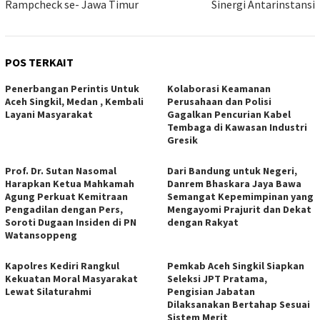
Rampcheck se- Jawa Timur
Sinergi Antarinstansi
POS TERKAIT
Penerbangan Perintis Untuk
Kolaborasi Keamanan
Aceh Singkil, Medan , Kembali
Perusahaan dan Polisi
Layani Masyarakat
Gagalkan Pencurian Kabel
Tembaga di Kawasan Industri
Gresik
Prof. Dr. Sutan Nasomal
Dari Bandung untuk Negeri,
Harapkan Ketua Mahkamah
Danrem Bhaskara Jaya Bawa
Agung Perkuat Kemitraan
Semangat Kepemimpinan yang
Pengadilan dengan Pers,
Mengayomi Prajurit dan Dekat
Soroti Dugaan Insiden di PN
dengan Rakyat
Watansoppeng
Kapolres Kediri Rangkul
Pemkab Aceh Singkil Siapkan
Kekuatan Moral Masyarakat
Seleksi JPT Pratama,
Lewat Silaturahmi
Pengisian Jabatan
Dilaksanakan Bertahap Sesuai
Sistem Merit