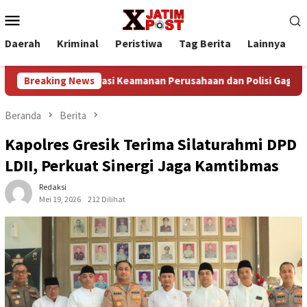
Loncat
Menu
ke
Mobile
konten
Daerah
Kriminal
Peristiwa
Tag Berita
Lainnya
P
Kolaborasi Keamanan Perusahaan dan Polisi Gagalkan Pencuria
Breaking News
Beranda
Berita
Kapolres Gresik Terima Silaturahmi DPD
LDII, Perkuat Sinergi Jaga Kamtibmas
Redaksi
Mei 19, 2026
212 Dilihat