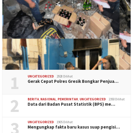
1
UNCATEGORIZED
2928 Dilihat
Gerak Cepat Polres Gresik Bongkar Penjua…
2
BERITA
,
NASIONAL
,
PEMERINTAH
,
UNCATEGORIZED
2350 Dilihat
Data dari Badan Pusat Statistik (BPS) me…
3
UNCATEGORIZED
1905 Dilihat
Mengungkap fakta baru kasus suap pengisi…