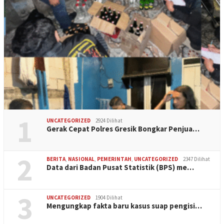
1
UNCATEGORIZED
2924 Dilihat
Gerak Cepat Polres Gresik Bongkar Penjua…
2
BERITA
,
NASIONAL
,
PEMERINTAH
,
UNCATEGORIZED
2347 Dilihat
Data dari Badan Pusat Statistik (BPS) me…
3
UNCATEGORIZED
1904 Dilihat
Mengungkap fakta baru kasus suap pengisi…