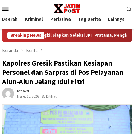
Loncat
Menu
ke
Mobile
konten
Daerah
Kriminal
Peristiwa
Tag Berita
Lainnya
P
b Aceh Singkil Siapkan Seleksi JPT Pratama, Pengisian Jabatan D
Breaking News
Beranda
Berita
Kapolres Gresik Pastikan Kesiapan
Personel dan Sarpras di Pos Pelayanan
Alun-Alun Jelang Idul Fitri
Redaksi
Maret 15, 2026
83 Dilihat