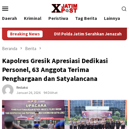
Loncat
Menu
ke
Mobile
konten
Daerah
Kriminal
Peristiwa
Tag Berita
Lainnya
P
D 2026
Breaking News
DVI Polda Jatim Serahkan Jenazah Kelima Korban K
Beranda
Berita
Kapolres Gresik Apresiasi Dedikasi
Personel, 63 Anggota Terima
Penghargaan dan Satyalancana
Redaksi
Januari 26, 2026
94 Dilihat