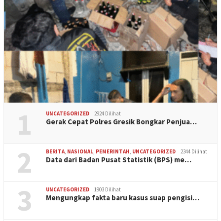
1
UNCATEGORIZED
2924 Dilihat
Gerak Cepat Polres Gresik Bongkar Penjua…
2
BERITA
,
NASIONAL
,
PEMERINTAH
,
UNCATEGORIZED
2344 Dilihat
Data dari Badan Pusat Statistik (BPS) me…
3
UNCATEGORIZED
1903 Dilihat
Mengungkap fakta baru kasus suap pengisi…