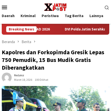
Loncat
Menu
ke
Mobile
konten
Daerah
Kriminal
Peristiwa
Tag Berita
Lainnya
P
ansat TNI AD 2026
Breaking News
DVI Polda Jatim Serahkan Jenazah Keli
Beranda
Berita
Kapolres dan Forkopimda Gresik Lepas
750 Pemudik, 15 Bus Mudik Gratis
Diberangkatkan
Redaksi
Maret 18, 2026
100 Dilihat