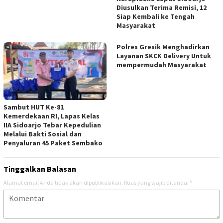
Diusulkan Terima Remisi, 12
Siap Kembali ke Tengah
Masyarakat
Polres Gresik Menghadirkan
Layanan SKCK Delivery Untuk
mempermudah Masyarakat
Sambut HUT Ke-81
Kemerdekaan RI, Lapas Kelas
IIA Sidoarjo Tebar Kepedulian
Melalui Bakti Sosial dan
Penyaluran 45 Paket Sembako
Tinggalkan Balasan
Alamat email Anda tidak akan dipublikasikan.
Ruas yang wajib ditandai
*