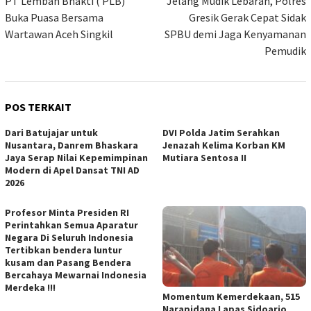
pos
PT Lembah Bhakti ( PLB)
Jelang Mudik Lebaran, Polres
Buka Puasa Bersama
Gresik Gerak Cepat Sidak
Wartawan Aceh Singkil
SPBU demi Jaga Kenyamanan
Pemudik
POS TERKAIT
Dari Batujajar untuk
DVI Polda Jatim Serahkan
Nusantara, Danrem Bhaskara
Jenazah Kelima Korban KM
Jaya Serap Nilai Kepemimpinan
Mutiara Sentosa II
Modern di Apel Dansat TNI AD
2026
Profesor Minta Presiden RI
Perintahkan Semua Aparatur
Negara Di Seluruh Indonesia
Tertibkan bendera luntur
kusam dan Pasang Bendera
Bercahaya Mewarnai Indonesia
Merdeka !!!
Momentum Kemerdekaan, 515
Narapidana Lapas Sidoarjo