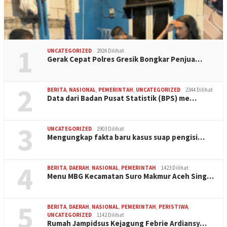
1
UNCATEGORIZED
2924 Dilihat
Gerak Cepat Polres Gresik Bongkar Penjua…
2
BERITA
,
NASIONAL
,
PEMERINTAH
,
UNCATEGORIZED
2344 Dilihat
Data dari Badan Pusat Statistik (BPS) me…
3
UNCATEGORIZED
1903 Dilihat
Mengungkap fakta baru kasus suap pengisi…
4
BERITA
,
DAERAH
,
NASIONAL
,
PEMERINTAH
1423 Dilihat
Menu MBG Kecamatan Suro Makmur Aceh Sing…
5
BERITA
,
DAERAH
,
NASIONAL
,
PEMERINTAH
,
PERISTIWA
,
UNCATEGORIZED
1142 Dilihat
Rumah Jampidsus Kejagung Febrie Ardiansy…