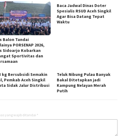
Baca Jadwal Dinas Doter
Spesialis RSUD Aceh Singkil
Agar Bisa Datang Tepat
Waktu
s Balon Tandai
lainya PORSENAP 2026,
s Sidoarjo Kobarkan
ngat Sportivitas dan
ersamaan
3 kg Bersubsidi Semakin
Teluk Nibung Pulau Banyak
l, Pemkab Aceh Singkil
Bakal Ditetapkan jadi
ta Sidak Jalur Distribusi
Kampung Nelayan Merah
Putih
as yang wajib ditandai
*