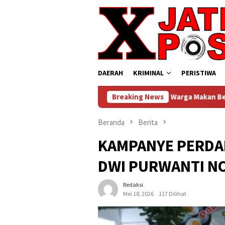
Loncat
ke
konten
DAERAH
KRIMINAL
PERISTIWA
Momen Hangat Ratusan Warga Makan Bersama di Polsek Wrin
Breaking News
Beranda
Berita
KAMPANYE PERDAN
DWI PURWANTI N
Redaksi
Mei 18, 2026
117 Dilihat