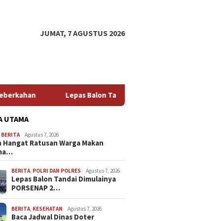
JUMAT, 7 AGUSTUS 2026
epas Balon Tandai Dimulainya PORSENAP 2026, Lapas Sidoarjo K
A UTAMA
,
BERITA
Agustus 7, 2026
 Hangat Ratusan Warga Makan
ma…
BERITA
,
POLRI DAN POLRES
Agustus 7, 2026
Lepas Balon Tandai Dimulainya
PORSENAP 2…
BERITA
,
KESEHATAN
Agustus 7, 2026
Baca Jadwal Dinas Doter