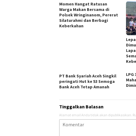
Momen Hangat Ratusan
Warga Makan Bersama di
Polsek Wringinanom, Pererat
Silaturahmi dan Berbagi
Keberkahan
Lepa
Dimu
Lapa
Sema
Keb
LPG 
PT Bank Syariah Aceh Singkil
Maha
peringati Hut ke 53 Semoga
Dimin
Bank Aceh Tetap Amanah
Tinggalkan Balasan
Alamat email Anda tidak akan dipublikasikan.
Ru