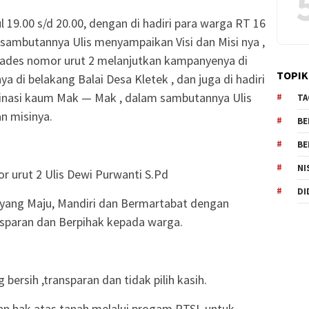
 19.00 s/d 20.00, dengan di hadiri para warga RT 16
 sambutannya Ulis menyampaikan Visi dan Misi nya ,
akades nomor urut 2 melanjutkan kampanyenya di
TOPIK
a di belakang Balai Desa Kletek , dan juga di hadiri
inasi kaum Mak — Mak , dalam sambutannya Ulis
TA
n misinya.
BE
BE
NI
r urut 2 Ulis Dewi Purwanti S.Pd
DI
 yang Maju, Mandiri dan Bermartabat dengan
nsparan dan Berpihak kepada warga.
ersih ,transparan dan tidak pilih kasih.
an hak atas tanah melalui progam PTSL untuk