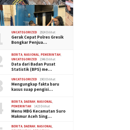
1
UNCATEGORIZED
2924 Dilihat
Gerak Cepat Polres Gresik
Bongkar Penjua…
2
BERITA
,
NASIONAL
,
PEMERINTAH
,
UNCATEGORIZED
2346 Dilihat
Data dari Badan Pusat
Statistik (BPS) me…
3
UNCATEGORIZED
1903 Dilihat
Mengungkap fakta baru
kasus suap pengisi…
4
BERITA
,
DAERAH
,
NASIONAL
,
PEMERINTAH
1423 Dilihat
Menu MBG Kecamatan Suro
Makmur Aceh Sing…
BERITA
,
DAERAH
,
NASIONAL
,