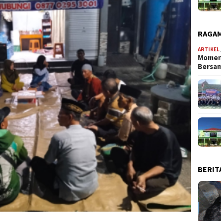
RAGAM
ARTIKEL
Momen
Bersa
BERIT