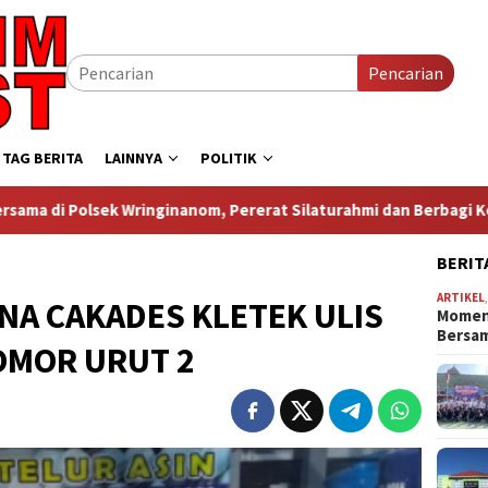
Pencarian
TAG BERITA
LAINNYA
POLITIK
ginanom, Pererat Silaturahmi dan Berbagi Keberkahan
L
BERIT
ARTIKEL
A CAKADES KLETEK ULIS
Momen
Bersa
OMOR URUT 2