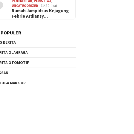
5
PEMERINTAH
,
PERISTIWA
,
UNCATEGORIZED
1142 Dilihat
Rumah Jampidsus Kejagung
Febrie Ardiansy…
 POPULER
G BERITA
RITA OLAHRAGA
RITA OTOMOTIF
SSAN
DUGA MARK UP