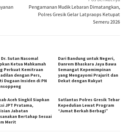
ayanan
Pengamanan Mudik Lebaran Dimatangkan,
Polres Gresik Gelar Latpraops Ketupat
Semeru 2026
. Dr. Sutan Nasomal
Dari Bandung untuk Negeri,
pkan Ketua Mahkamah
Danrem Bhaskara Jaya Bawa
g Perkuat Kemitraan
Semangat Kepemimpinan
adilan dengan Pers,
yang Mengayomi Prajurit dan
ti Dugaan Insiden di PN
Dekat dengan Rakyat
ansoppeng
ab Aceh Singkil Siapkan
Satlantas Polres Gresik Tebar
ksi JPT Pratama,
Kepedulian Lewat Program
isian Jabatan
“Jumat Berkah Berbagi”
ksanakan Bertahap Sesuai
em Merit