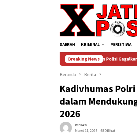
Loncat
ke
konten
DAERAH
KRIMINAL
PERISTIWA
 Keamanan Perusahaan dan Polisi Gagalkan Pencurian Kabel Temb
Breaking News
Beranda
Berita
Kadivhumas Polri
dalam Mendukung
2026
Redaksi
Maret 11, 2026
68 Dilihat