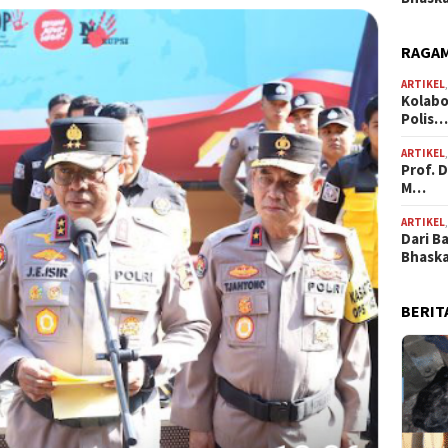
RAGAM
ARTIKEL
Kolabo
Polis
ARTIKEL
Prof. 
M…
ARTIKEL
Dari B
Bhask
BERIT