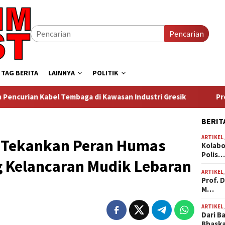
Pencarian
TAG BERITA
LAINNYA
POLITIK
aga di Kawasan Industri Gresik
Prof. Dr. Sutan Nasomal
BERIT
ARTIKEL
 Tekankan Peran Humas
Kolabo
Polis
 Kelancaran Mudik Lebaran
ARTIKEL
Prof. 
M…
ARTIKEL
Dari B
Bhask