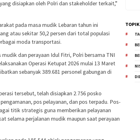
n yang disiapkan oleh Polri dan stakeholder terkait,”
TOPIK
rakat pada masa mudik Lebaran tahun ini
ang atau sekitar 50,2 persen dari total populasi
TA
rbagai moda transportasi.
BE
udik dan perayaan Idul Fitri, Polri bersama TNI
BE
elaksanakan Operasi Ketupat 2026 mulai 13 Maret
NI
ibatkan sebanyak 389.681 personel gabungan di
DI
rasi tersebut, telah disiapkan 2.756 posko
 pengamanan, pos pelayanan, dan pos terpadu. Pos-
agai titik strategis guna memberikan pelayanan
at selama perjalanan mudik maupun saat perayaan