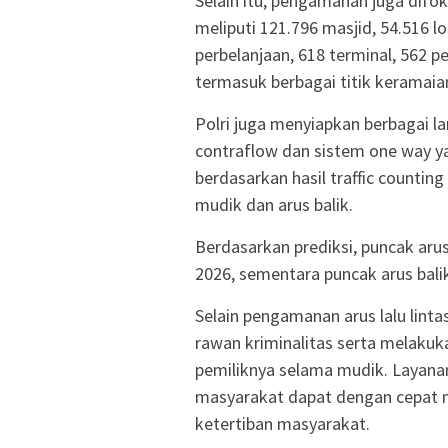
Selain itu, pengamanan juga dif
meliputi 121.796 masjid, 54.516 lok
perbelanjaan, 618 terminal, 562 pe
termasuk berbagai titik keramaia
Polri juga menyiapkan berbagai la
contraflow dan sistem one way ya
berdasarkan hasil traffic countin
mudik dan arus balik.
Berdasarkan prediksi, puncak aru
2026, sementara puncak arus balik
Selain pengamanan arus lalu linta
rawan kriminalitas serta melaku
pemiliknya selama mudik. Layanan
masyarakat dapat dengan cepat 
ketertiban masyarakat.