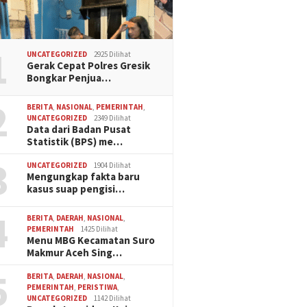
1
UNCATEGORIZED
2925 Dilihat
Gerak Cepat Polres Gresik
Bongkar Penjua…
2
BERITA
,
NASIONAL
,
PEMERINTAH
,
UNCATEGORIZED
2349 Dilihat
Data dari Badan Pusat
Statistik (BPS) me…
3
UNCATEGORIZED
1904 Dilihat
Mengungkap fakta baru
kasus suap pengisi…
4
BERITA
,
DAERAH
,
NASIONAL
,
PEMERINTAH
1425 Dilihat
Menu MBG Kecamatan Suro
Makmur Aceh Sing…
5
BERITA
,
DAERAH
,
NASIONAL
,
PEMERINTAH
,
PERISTIWA
,
UNCATEGORIZED
1142 Dilihat