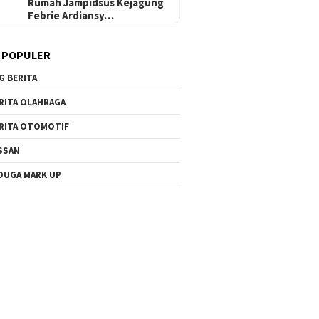
Rumah Jampidsus Kejagung
Febrie Ardiansy…
 POPULER
G BERITA
RITA OLAHRAGA
RITA OTOMOTIF
SSAN
DUGA MARK UP