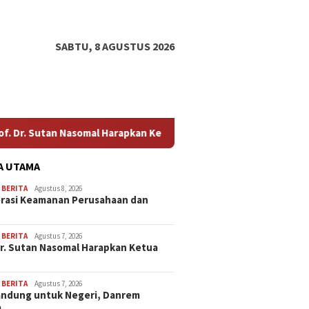
SABTU, 8 AGUSTUS 2026
 Harapkan Ketua Mahkamah Agung Perkuat Kemitraan Pengadilan 
A UTAMA
,
BERITA
Agustus 8, 2026
rasi Keamanan Perusahaan dan
…
,
BERITA
Agustus 7, 2026
Dr. Sutan Nasomal Harapkan Ketua
,
BERITA
Agustus 7, 2026
andung untuk Negeri, Danrem
a…