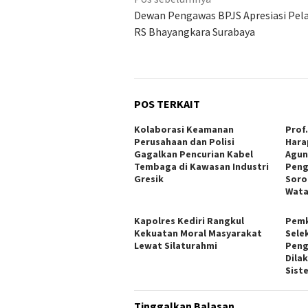
pos
Dewan Pengawas BPJS Apresiasi Pel
RS Bhayangkara Surabaya
POS TERKAIT
Kolaborasi Keamanan
Prof
Perusahaan dan Polisi
Hara
Gagalkan Pencurian Kabel
Agun
Tembaga di Kawasan Industri
Peng
Gresik
Soro
Wat
Kapolres Kediri Rangkul
Pemk
Kekuatan Moral Masyarakat
Sele
Lewat Silaturahmi
Peng
Dila
Sist
Tinggalkan Balasan