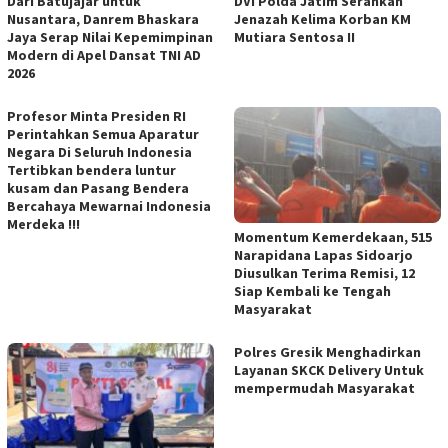
Dari Batujajar untuk
DVI Polda Jatim Serahkan
Nusantara, Danrem Bhaskara
Jenazah Kelima Korban KM
Jaya Serap Nilai Kepemimpinan
Mutiara Sentosa II
Modern di Apel Dansat TNI AD
2026
Profesor Minta Presiden RI
Perintahkan Semua Aparatur
Negara Di Seluruh Indonesia
Tertibkan bendera luntur
kusam dan Pasang Bendera
Bercahaya Mewarnai Indonesia
Merdeka !!!
Momentum Kemerdekaan, 515
Narapidana Lapas Sidoarjo
Diusulkan Terima Remisi, 12
Siap Kembali ke Tengah
Masyarakat
Polres Gresik Menghadirkan
Layanan SKCK Delivery Untuk
mempermudah Masyarakat