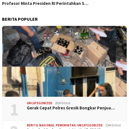
Profesor Minta Presiden RI Perintahkan S…
BERITA POPULER
1
UNCATEGORIZED
2924 Dilihat
Gerak Cepat Polres Gresik Bongkar Penjua…
BERITA
,
NASIONAL
,
PEMERINTAH
,
UNCATEGORIZED
2344 Dilihat