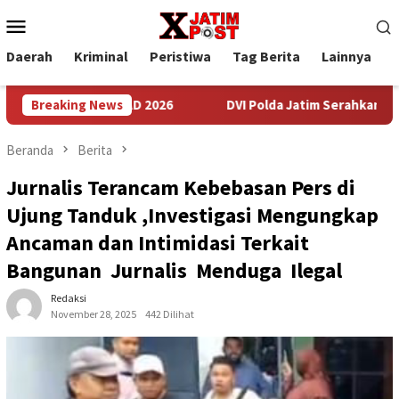
Loncat
Menu
ke
Mobile
konten
Daerah
Kriminal
Peristiwa
Tag Berita
Lainnya
P
ansat TNI AD 2026
Breaking News
DVI Polda Jatim Serahkan Jenazah Keli
Beranda
Berita
Jurnalis Terancam Kebebasan Pers di
Ujung Tanduk ,Investigasi Mengungkap
Ancaman dan Intimidasi Terkait
Bangunan Jurnalis Menduga Ilegal
Redaksi
November 28, 2025
442 Dilihat