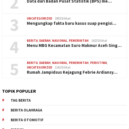
2
Data dari Badan Pusat Statistik (BPS) me…
3
UNCATEGORIZED
1903 Dilihat
Mengungkap fakta baru kasus suap pengisi…
4
BERITA
,
DAERAH
,
NASIONAL
,
PEMERINTAH
1423 Dilihat
Menu MBG Kecamatan Suro Makmur Aceh Sing…
5
BERITA
,
DAERAH
,
NASIONAL
,
PEMERINTAH
,
PERISTIWA
,
UNCATEGORIZED
1142 Dilihat
Rumah Jampidsus Kejagung Febrie Ardiansy…
TOPIK POPULER
TAG BERITA
BERITA OLAHRAGA
BERITA OTOMOTIF