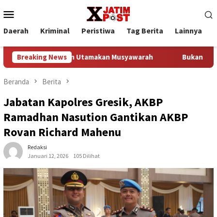
Loncat
Menu
ke
Mobile
konten
Daerah
Kriminal
Peristiwa
Tag Berita
Lainnya
P
uat Adat dan Utamakan Musyawarah
Breaking News
Bukan Sekadar Serag
Beranda
Berita
Jabatan Kapolres Gresik, AKBP
Ramadhan Nasution Gantikan AKBP
Rovan Richard Mahenu
Redaksi
Januari 12, 2026
105 Dilihat