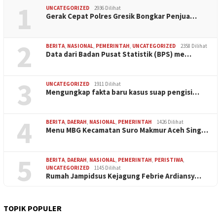
1
UNCATEGORIZED
2936 Dilihat
Gerak Cepat Polres Gresik Bongkar Penjua…
2
BERITA
,
NASIONAL
,
PEMERINTAH
,
UNCATEGORIZED
2358 Dilihat
Data dari Badan Pusat Statistik (BPS) me…
3
UNCATEGORIZED
1911 Dilihat
Mengungkap fakta baru kasus suap pengisi…
4
BERITA
,
DAERAH
,
NASIONAL
,
PEMERINTAH
1426 Dilihat
Menu MBG Kecamatan Suro Makmur Aceh Sing…
5
BERITA
,
DAERAH
,
NASIONAL
,
PEMERINTAH
,
PERISTIWA
,
UNCATEGORIZED
1145 Dilihat
Rumah Jampidsus Kejagung Febrie Ardiansy…
TOPIK POPULER