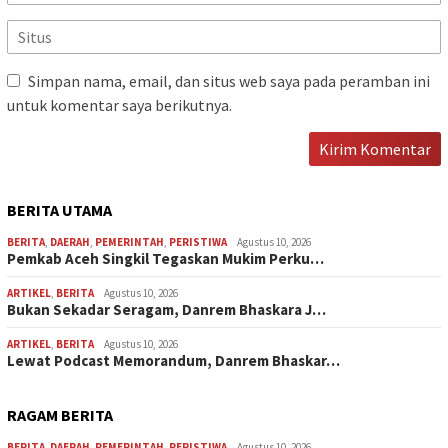
Simpan nama, email, dan situs web saya pada peramban ini
untuk komentar saya berikutnya.
BERITA UTAMA
BERITA
,
DAERAH
,
PEMERINTAH
,
PERISTIWA
Agustus 10, 2026
Pemkab Aceh Singkil Tegaskan Mukim Perku…
ARTIKEL
,
BERITA
Agustus 10, 2026
Bukan Sekadar Seragam, Danrem Bhaskara J…
ARTIKEL
,
BERITA
Agustus 10, 2026
Lewat Podcast Memorandum, Danrem Bhaskar…
RAGAM BERITA
BERITA
,
DAERAH
,
PEMERINTAH
,
PERISTIWA
Agustus 10, 2026