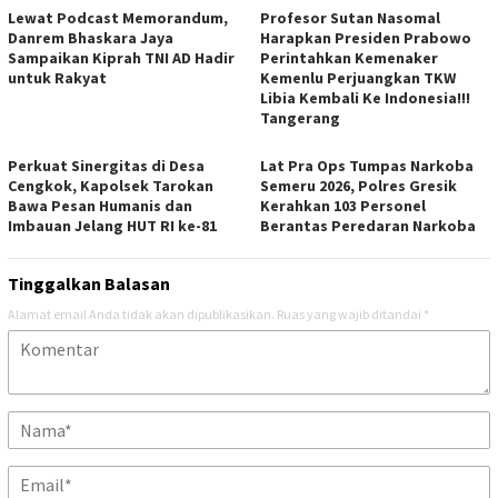
Lewat Podcast Memorandum,
Profesor Sutan Nasomal
Danrem Bhaskara Jaya
Harapkan Presiden Prabowo
Sampaikan Kiprah TNI AD Hadir
Perintahkan Kemenaker
untuk Rakyat
Kemenlu Perjuangkan TKW
Libia Kembali Ke Indonesia!!!
Tangerang
Perkuat Sinergitas di Desa
Lat Pra Ops Tumpas Narkoba
Cengkok, Kapolsek Tarokan
Semeru 2026, Polres Gresik
Bawa Pesan Humanis dan
Kerahkan 103 Personel
Imbauan Jelang HUT RI ke-81
Berantas Peredaran Narkoba
Tinggalkan Balasan
Alamat email Anda tidak akan dipublikasikan.
Ruas yang wajib ditandai
*