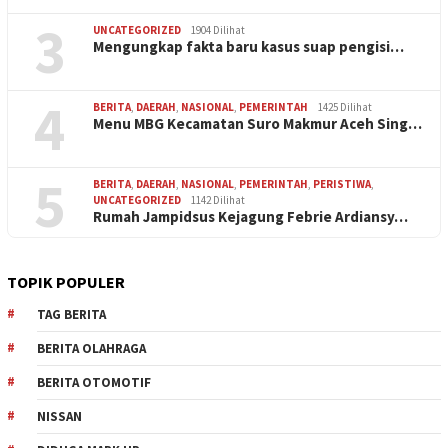
3
UNCATEGORIZED
1904 Dilihat
Mengungkap fakta baru kasus suap pengisi…
4
BERITA
,
DAERAH
,
NASIONAL
,
PEMERINTAH
1425 Dilihat
Menu MBG Kecamatan Suro Makmur Aceh Sing…
5
BERITA
,
DAERAH
,
NASIONAL
,
PEMERINTAH
,
PERISTIWA
,
UNCATEGORIZED
1142 Dilihat
Rumah Jampidsus Kejagung Febrie Ardiansy…
TOPIK POPULER
TAG BERITA
BERITA OLAHRAGA
BERITA OTOMOTIF
NISSAN