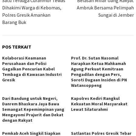
pos
Satu Terduga Curanmor Tewas
Belasan Miliar Uang Rakyat
Dihakimi Warga di Kebomas,
Ambruk Bersama Pelimpah
Polres Gresik Amankan
Sungai di Jember
Barang Buk
POS TERKAIT
Kolaborasi Keamanan
Prof. Dr. Sutan Nasomal
Perusahaan dan Polisi
Harapkan Ketua Mahkamah
Gagalkan Pencurian Kabel
Agung Perkuat Kemitraan
Tembaga di Kawasan Industri
Pengadilan dengan Pers,
Gresik
Soroti Dugaan Insiden di PN
Watansoppeng
Dari Bandung untuk Negeri,
Kapolres Kediri Rangkul
Danrem Bhaskara Jaya Bawa
Kekuatan Moral Masyarakat
Semangat Kepemimpinan yang
Lewat Silaturahmi
Mengayomi Prajurit dan Dekat
dengan Rakyat
Pemkab Aceh Singkil Siapkan
Satlantas Polres Gresik Tebar