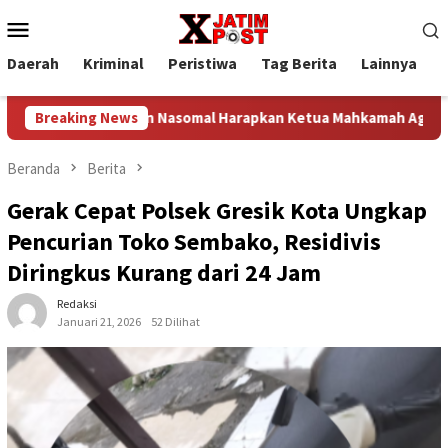
Loncat
Menu
ke
Mobile
konten
Daerah
Kriminal
Peristiwa
Tag Berita
Lainnya
P
. Dr. Sutan Nasomal Harapkan Ketua Mahkamah Agung Perkuat Ke
Breaking News
Beranda
Berita
Gerak Cepat Polsek Gresik Kota Ungkap
Pencurian Toko Sembako, Residivis
Diringkus Kurang dari 24 Jam
Redaksi
Januari 21, 2026
52 Dilihat