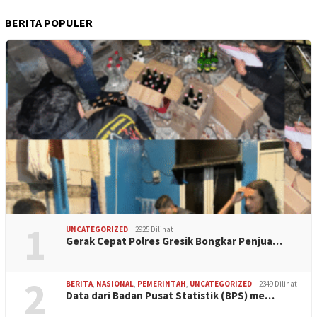
BERITA POPULER
1
UNCATEGORIZED
2925 Dilihat
Gerak Cepat Polres Gresik Bongkar Penjua…
2
BERITA
,
NASIONAL
,
PEMERINTAH
,
UNCATEGORIZED
2349 Dilihat
Data dari Badan Pusat Statistik (BPS) me…