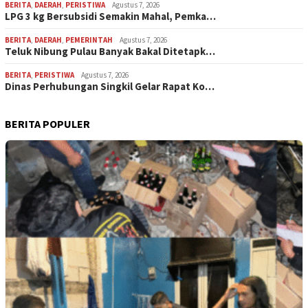
BERITA
,
DAERAH
,
PERISTIWA
Agustus 7, 2026
LPG 3 kg Bersubsidi Semakin Mahal, Pemka…
BERITA
,
DAERAH
,
PEMERINTAH
Agustus 7, 2026
Teluk Nibung Pulau Banyak Bakal Ditetapk…
BERITA
,
PERISTIWA
Agustus 7, 2026
Dinas Perhubungan Singkil Gelar Rapat Ko…
BERITA POPULER