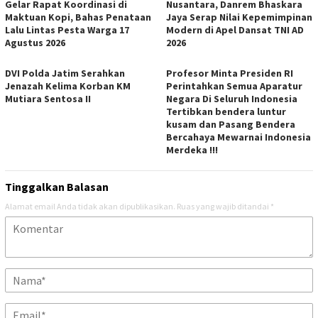
Gelar Rapat Koordinasi di
Nusantara, Danrem Bhaskara
Maktuan Kopi, Bahas Penataan
Jaya Serap Nilai Kepemimpinan
Lalu Lintas Pesta Warga 17
Modern di Apel Dansat TNI AD
Agustus 2026
2026
DVI Polda Jatim Serahkan
Profesor Minta Presiden RI
Jenazah Kelima Korban KM
Perintahkan Semua Aparatur
Mutiara Sentosa II
Negara Di Seluruh Indonesia
Tertibkan bendera luntur
kusam dan Pasang Bendera
Bercahaya Mewarnai Indonesia
Merdeka !!!
Tinggalkan Balasan
Alamat email Anda tidak akan dipublikasikan.
Ruas yang wajib ditandai
*