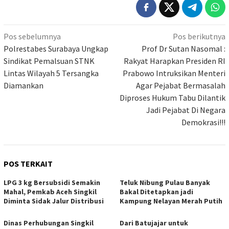
Navigasi
Pos sebelumnya
Pos berikutnya
pos
Polrestabes Surabaya Ungkap
Prof Dr Sutan Nasomal :
Sindikat Pemalsuan STNK
Rakyat Harapkan Presiden RI
Lintas Wilayah 5 Tersangka
Prabowo Intruksikan Menteri
Diamankan
Agar Pejabat Bermasalah
Diproses Hukum Tabu Dilantik
Jadi Pejabat Di Negara
Demokrasi!!!
POS TERKAIT
LPG 3 kg Bersubsidi Semakin
Teluk Nibung Pulau Banyak
Mahal, Pemkab Aceh Singkil
Bakal Ditetapkan jadi
Diminta Sidak Jalur Distribusi
Kampung Nelayan Merah Putih
Dinas Perhubungan Singkil
Dari Batujajar untuk