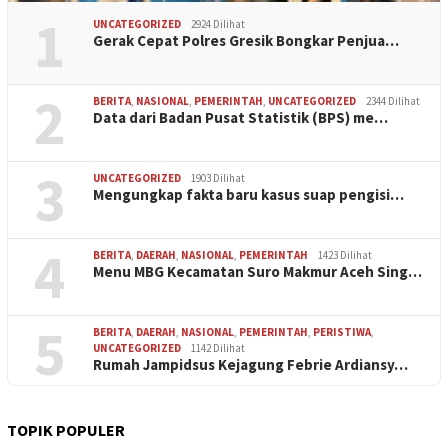
1
UNCATEGORIZED
2924 Dilihat
Gerak Cepat Polres Gresik Bongkar Penjua…
2
BERITA
,
NASIONAL
,
PEMERINTAH
,
UNCATEGORIZED
2344 Dilihat
Data dari Badan Pusat Statistik (BPS) me…
3
UNCATEGORIZED
1903 Dilihat
Mengungkap fakta baru kasus suap pengisi…
4
BERITA
,
DAERAH
,
NASIONAL
,
PEMERINTAH
1423 Dilihat
Menu MBG Kecamatan Suro Makmur Aceh Sing…
5
BERITA
,
DAERAH
,
NASIONAL
,
PEMERINTAH
,
PERISTIWA
,
UNCATEGORIZED
1142 Dilihat
Rumah Jampidsus Kejagung Febrie Ardiansy…
TOPIK POPULER