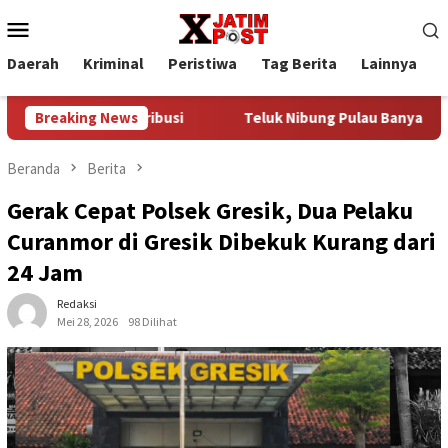
Loncat
Menu
ke
Mobile
konten
Daerah
Kriminal
Peristiwa
Tag Berita
Lainnya
P
Jalur Distribusi
Breaking News
Teluk Nibung Pulau Banyak Bakal Ditet
Beranda
Berita
Gerak Cepat Polsek Gresik, Dua Pelaku
Curanmor di Gresik Dibekuk Kurang dari
24 Jam
Redaksi
Mei 28, 2026
98 Dilihat