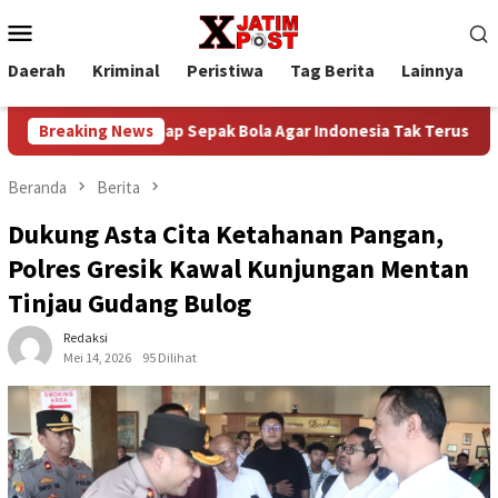
Loncat
Menu
ke
Mobile
konten
Daerah
Kriminal
Peristiwa
Tag Berita
Lainnya
P
gun Roadmap Sepak Bola Agar Indonesia Tak Terus Tertinggal
Breaking News
Beranda
Berita
Dukung Asta Cita Ketahanan Pangan,
Polres Gresik Kawal Kunjungan Mentan
Tinjau Gudang Bulog
Redaksi
Mei 14, 2026
95 Dilihat