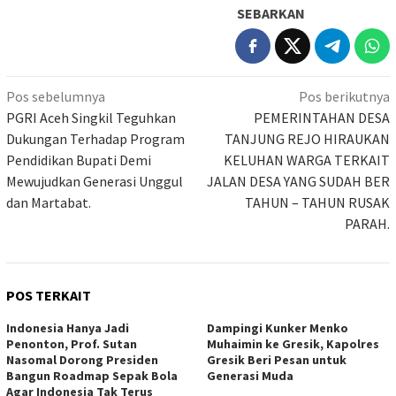
SEBARKAN
Navigasi
Pos sebelumnya
Pos berikutnya
pos
PGRI Aceh Singkil Teguhkan
PEMERINTAHAN DESA
Dukungan Terhadap Program
TANJUNG REJO HIRAUKAN
Pendidikan Bupati Demi
KELUHAN WARGA TERKAIT
Mewujudkan Generasi Unggul
JALAN DESA YANG SUDAH BER
dan Martabat.
TAHUN – TAHUN RUSAK
PARAH.
POS TERKAIT
Indonesia Hanya Jadi
Dampingi Kunker Menko
Penonton, Prof. Sutan
Muhaimin ke Gresik, Kapolres
Nasomal Dorong Presiden
Gresik Beri Pesan untuk
Bangun Roadmap Sepak Bola
Generasi Muda
Agar Indonesia Tak Terus