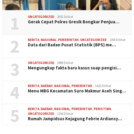
1
UNCATEGORIZED
2931 Dilihat
Gerak Cepat Polres Gresik Bongkar Penjua…
2
BERITA
,
NASIONAL
,
PEMERINTAH
,
UNCATEGORIZED
2354 Dilihat
Data dari Badan Pusat Statistik (BPS) me…
3
UNCATEGORIZED
1909 Dilihat
Mengungkap fakta baru kasus suap pengisi…
4
BERITA
,
DAERAH
,
NASIONAL
,
PEMERINTAH
1425 Dilihat
Menu MBG Kecamatan Suro Makmur Aceh Sing…
5
BERITA
,
DAERAH
,
NASIONAL
,
PEMERINTAH
,
PERISTIWA
,
UNCATEGORIZED
1144 Dilihat
Rumah Jampidsus Kejagung Febrie Ardiansy…