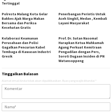
Tertinggal
Polresta Malang Kota Gelar
Penerbangan Perintis Untuk
Bakkes Ajak Warga Makan
Aceh Singkil, Medan , Kembali
Bersama dan Periksa
Layani Masyarakat
Kesehatan Gratis
Kolaborasi Keamanan
Prof. Dr. Sutan Nasomal
Perusahaan dan Polisi
Harapkan Ketua Mahkamah
Gagalkan Pencurian Kabel
Agung Perkuat Kemitraan
Tembaga di Kawasan Industri
Pengadilan dengan Pers,
Gresik
Soroti Dugaan Insiden di PN
Watansoppeng
Tinggalkan Balasan
Alamat email Anda tidak akan dipublikasikan.
Ruas yang wajib ditandai
*