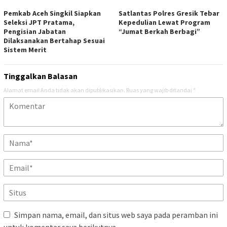
Pemkab Aceh Singkil Siapkan
Satlantas Polres Gresik Tebar
Seleksi JPT Pratama,
Kepedulian Lewat Program
Pengisian Jabatan
“Jumat Berkah Berbagi”
Dilaksanakan Bertahap Sesuai
Sistem Merit
Tinggalkan Balasan
Alamat email Anda tidak akan dipublikasikan.
Ruas yang wajib ditandai
*
Simpan nama, email, dan situs web saya pada peramban ini
untuk komentar saya berikutnya.