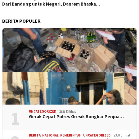
Dari Bandung untuk Negeri, Danrem Bhaska…
BERITA POPULER
1
UNCATEGORIZED
2928 Dilihat
Gerak Cepat Polres Gresik Bongkar Penjua…
BERITA
,
NASIONAL
,
PEMERINTAH
,
UNCATEGORIZED
2350 Dilihat