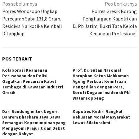
Navigasi
Pos sebelumnya
Pos berikutnya
pos
Polres Wonosobo Ungkap
Polres Gresik Borong
Peredaran Sabu 131,8 Gram,
Penghargaan Kapolri dan
Residivis Narkotika Kembali
DJPb Jatim, Bukti Tata Kelola
Ditangkap
Keuangan Profesional
POS TERKAIT
Kolaborasi Keamanan
Prof. Dr. Sutan Nasomal
Perusahaan dan Polisi
Harapkan Ketua Mahkamah
Gagalkan Pencurian Kabel
Agung Perkuat Kemitraan
Tembaga di Kawasan Industri
Pengadilan dengan Pers,
Gresik
Soroti Dugaan Insiden di PN
Watansoppeng
Dari Bandung untuk Negeri,
Kapolres Kediri Rangkul
Danrem Bhaskara Jaya Bawa
Kekuatan Moral Masyarakat
Semangat Kepemimpinan yang
Lewat Silaturahmi
Mengayomi Prajurit dan Dekat
dengan Rakyat