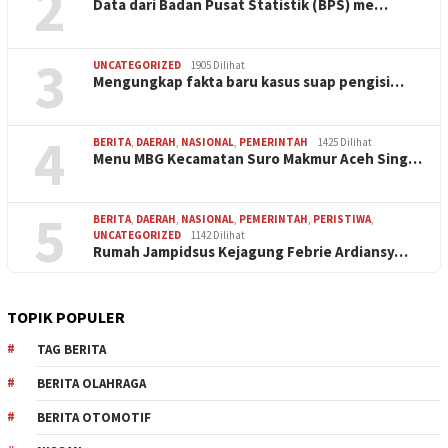
2
Data dari Badan Pusat Statistik (BPS) me…
3
UNCATEGORIZED
1905 Dilihat
Mengungkap fakta baru kasus suap pengisi…
4
BERITA
,
DAERAH
,
NASIONAL
,
PEMERINTAH
1425 Dilihat
Menu MBG Kecamatan Suro Makmur Aceh Sing…
5
BERITA
,
DAERAH
,
NASIONAL
,
PEMERINTAH
,
PERISTIWA
,
UNCATEGORIZED
1142 Dilihat
Rumah Jampidsus Kejagung Febrie Ardiansy…
TOPIK POPULER
TAG BERITA
BERITA OLAHRAGA
BERITA OTOMOTIF