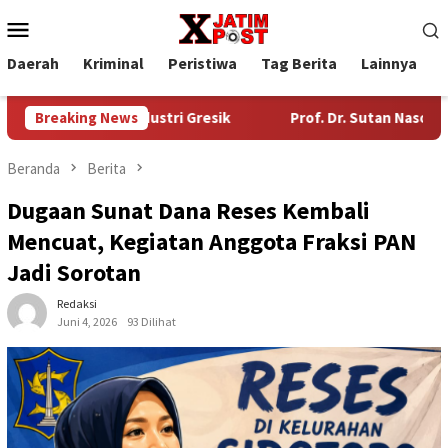
Loncat
Menu
ke
Mobile
konten
Daerah
Kriminal
Peristiwa
Tag Berita
Lainnya
P
asan Industri Gresik
Breaking News
Prof. Dr. Sutan Nasomal Harapkan
Beranda
Berita
Dugaan Sunat Dana Reses Kembali
Mencuat, Kegiatan Anggota Fraksi PAN
Jadi Sorotan
Redaksi
Juni 4, 2026
93 Dilihat