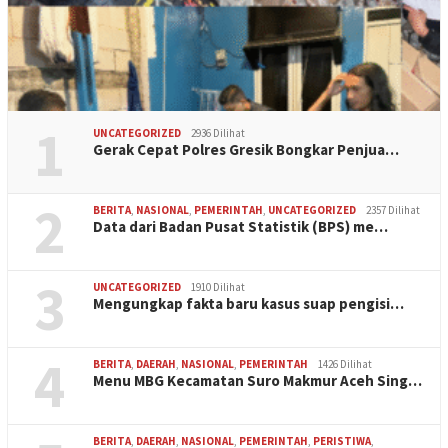
1
UNCATEGORIZED
2936 Dilihat
Gerak Cepat Polres Gresik Bongkar Penjua…
2
BERITA
,
NASIONAL
,
PEMERINTAH
,
UNCATEGORIZED
2357 Dilihat
Data dari Badan Pusat Statistik (BPS) me…
3
UNCATEGORIZED
1910 Dilihat
Mengungkap fakta baru kasus suap pengisi…
4
BERITA
,
DAERAH
,
NASIONAL
,
PEMERINTAH
1426 Dilihat
Menu MBG Kecamatan Suro Makmur Aceh Sing…
BERITA
,
DAERAH
,
NASIONAL
,
PEMERINTAH
,
PERISTIWA
,