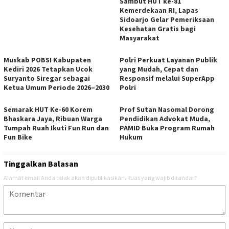
Sambut HUT ke-81
Kemerdekaan RI, Lapas
Sidoarjo Gelar Pemeriksaan
Kesehatan Gratis bagi
Masyarakat
Muskab POBSI Kabupaten
Polri Perkuat Layanan Publik
Kediri 2026 Tetapkan Ucok
yang Mudah, Cepat dan
Suryanto Siregar sebagai
Responsif melalui SuperApp
Ketua Umum Periode 2026–2030
Polri
Semarak HUT Ke-60 Korem
Prof Sutan Nasomal Dorong
Bhaskara Jaya, Ribuan Warga
Pendidikan Advokat Muda,
Tumpah Ruah Ikuti Fun Run dan
PAMID Buka Program Rumah
Fun Bike
Hukum
Tinggalkan Balasan
Alamat email Anda tidak akan dipublikasikan.
Ruas yang wajib ditandai
*