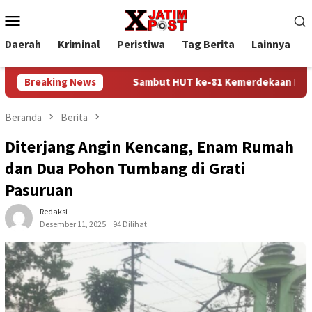
Loncat
Menu
ke
Mobile
konten
Daerah
Kriminal
Peristiwa
Tag Berita
Lainnya
P
amswakarsa
Breaking News
Sambut HUT ke-81 Kemerdekaan RI, Lapas Sido
Beranda
Berita
Diterjang Angin Kencang, Enam Rumah
dan Dua Pohon Tumbang di Grati
Pasuruan
Redaksi
Desember 11, 2025
94 Dilihat