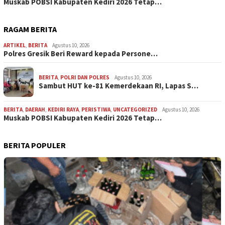
Muskab POBSI Kabupaten Kediri 2026 Tetap…
RAGAM BERITA
ARTIKEL
,
BERITA
Agustus 10, 2026
Polres Gresik Beri Reward kepada Persone…
BERITA
,
POLRI DAN POLRES
Agustus 10, 2026
Sambut HUT ke-81 Kemerdekaan RI, Lapas S…
BERITA
,
DAERAH
,
KEDIRI RAYA
,
PERISTIWA
,
UNCATEGORIZED
Agustus 10, 2026
Muskab POBSI Kabupaten Kediri 2026 Tetap…
BERITA POPULER