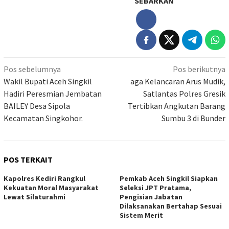
SEBARKAN
Navigasi
Pos sebelumnya
Pos berikutnya
pos
Wakil Bupati Aceh Singkil
aga Kelancaran Arus Mudik,
Hadiri Peresmian Jembatan
Satlantas Polres Gresik
BAILEY Desa Sipola
Tertibkan Angkutan Barang
Kecamatan Singkohor.
Sumbu 3 di Bunder
POS TERKAIT
Kapolres Kediri Rangkul
Pemkab Aceh Singkil Siapkan
Kekuatan Moral Masyarakat
Seleksi JPT Pratama,
Lewat Silaturahmi
Pengisian Jabatan
Dilaksanakan Bertahap Sesuai
Sistem Merit