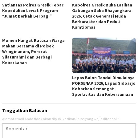
Satlantas Polres Gresik Tebar
Kapolres Gresik Buka Latihan
Kepedulian Lewat Program
Gabungan Saka Bhayangkara
“Jumat Berkah Berbagi”
2026, Cetak Generasi Muda
Berkarakter dan Peduli
Kamtibmas
Momen Hangat Ratusan Warga
Makan Bersama di Polsek
Wringinanom, Pererat
Silaturahmi dan Berbagi
Keberkahan
Lepas Balon Tandai Dimulainya
PORSENAP 2026, Lapas Sidoarjo
Kobarkan Semangat
Sportivitas dan Kebersamaan
Tinggalkan Balasan
Alamat email Anda tidak akan dipublikasikan.
Ruas yang wajib ditandai
*