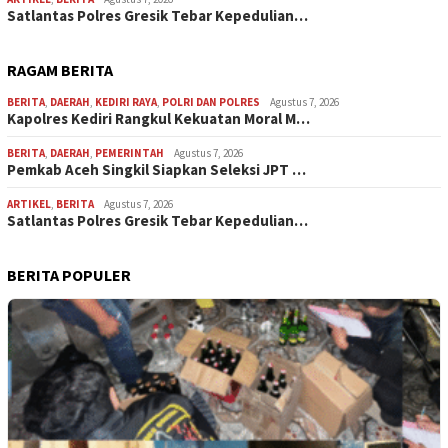
Satlantas Polres Gresik Tebar Kepedulian…
RAGAM BERITA
BERITA
,
DAERAH
,
KEDIRI RAYA
,
POLRI DAN POLRES
Agustus 7, 2026
Kapolres Kediri Rangkul Kekuatan Moral M…
BERITA
,
DAERAH
,
PEMERINTAH
Agustus 7, 2026
Pemkab Aceh Singkil Siapkan Seleksi JPT …
ARTIKEL
,
BERITA
Agustus 7, 2026
Satlantas Polres Gresik Tebar Kepedulian…
BERITA POPULER