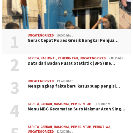
1
UNCATEGORIZED
2925 Dilihat
Gerak Cepat Polres Gresik Bongkar Penjua…
2
BERITA
,
NASIONAL
,
PEMERINTAH
,
UNCATEGORIZED
2348 Dilihat
Data dari Badan Pusat Statistik (BPS) me…
3
UNCATEGORIZED
1904 Dilihat
Mengungkap fakta baru kasus suap pengisi…
4
BERITA
,
DAERAH
,
NASIONAL
,
PEMERINTAH
1424 Dilihat
Menu MBG Kecamatan Suro Makmur Aceh Sing…
BERITA
,
DAERAH
,
NASIONAL
,
PEMERINTAH
,
PERISTIWA
,
UNCATEGORIZED
1142 Dilihat