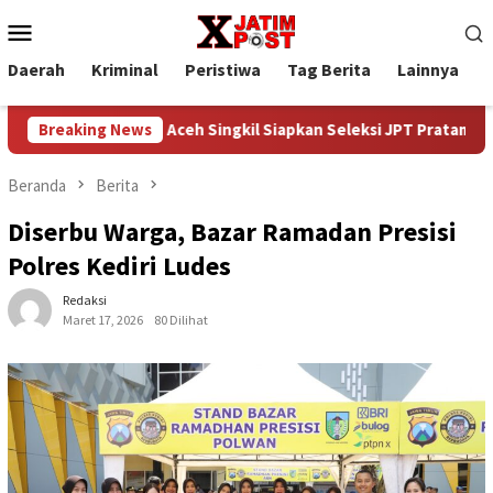
Loncat
Menu
ke
Mobile
konten
Daerah
Kriminal
Peristiwa
Tag Berita
Lainnya
P
Pemkab Aceh Singkil Siapkan Seleksi JPT Pratama, Pengisian Ja
Breaking News
Beranda
Berita
Diserbu Warga, Bazar Ramadan Presisi
Polres Kediri Ludes
Redaksi
Maret 17, 2026
80 Dilihat