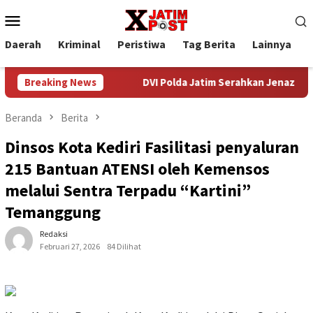
Loncat
Menu
ke
Mobile
konten
Daerah
Kriminal
Peristiwa
Tag Berita
Lainnya
P
TNI AD 2026
Breaking News
DVI Polda Jatim Serahkan Jenazah Kelima Kor
Beranda
Berita
Dinsos Kota Kediri Fasilitasi penyaluran
215 Bantuan ATENSI oleh Kemensos
melalui Sentra Terpadu “Kartini”
Temanggung
Redaksi
Februari 27, 2026
84 Dilihat