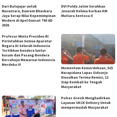
Dari Batujajar untuk
DVI Polda Jatim Serahkan
Nusantara, Danrem Bhaskara
Jenazah Kelima Korban KM
Jaya Serap Nilai Kepemimpinan
Mutiara Sentosa II
Modern di Apel Dansat TNI AD
2026
Profesor Minta Presiden RI
Perintahkan Semua Aparatur
Negara Di Seluruh Indonesia
Tertibkan bendera luntur
kusam dan Pasang Bendera
Bercahaya Mewarnai Indonesia
Merdeka !!!
Momentum Kemerdekaan, 515
Narapidana Lapas Sidoarjo
Diusulkan Terima Remisi, 12
Siap Kembali ke Tengah
Masyarakat
Polres Gresik Menghadirkan
Layanan SKCK Delivery Untuk
mempermudah Masyarakat