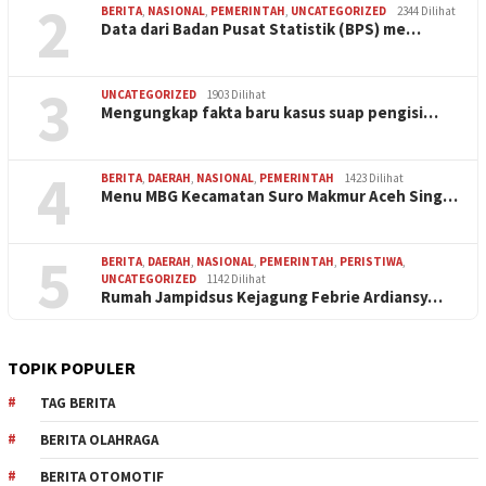
2
BERITA
,
NASIONAL
,
PEMERINTAH
,
UNCATEGORIZED
2344 Dilihat
Data dari Badan Pusat Statistik (BPS) me…
3
UNCATEGORIZED
1903 Dilihat
Mengungkap fakta baru kasus suap pengisi…
4
BERITA
,
DAERAH
,
NASIONAL
,
PEMERINTAH
1423 Dilihat
Menu MBG Kecamatan Suro Makmur Aceh Sing…
5
BERITA
,
DAERAH
,
NASIONAL
,
PEMERINTAH
,
PERISTIWA
,
UNCATEGORIZED
1142 Dilihat
Rumah Jampidsus Kejagung Febrie Ardiansy…
TOPIK POPULER
TAG BERITA
BERITA OLAHRAGA
BERITA OTOMOTIF