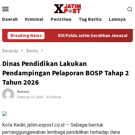
Loncat
Menu
ke
Mobile
konten
Daerah
Kriminal
Peristiwa
Tag Berita
Lainnya
P
NI AD 2026
Breaking News
DVI Polda Jatim Serahkan Jenazah Kelima Korb
Beranda
Berita
Dinas Pendidikan Lakukan
Pendampingan Pelaporan BOSP Tahap 2
Tahun 2026
Redaksi
Februari 16, 2026
51 Dilihat
Kota Kediri, jatim.expost.co.id — Sebagai bentuk
pertanggungjawaban lembaga pendidikan terhadap dana