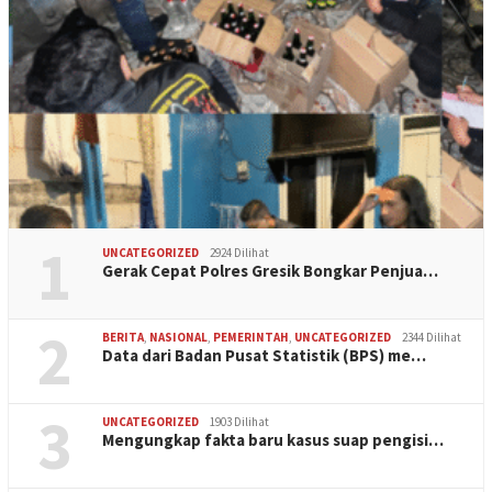
1
UNCATEGORIZED
2924 Dilihat
Gerak Cepat Polres Gresik Bongkar Penjua…
2
BERITA
,
NASIONAL
,
PEMERINTAH
,
UNCATEGORIZED
2344 Dilihat
Data dari Badan Pusat Statistik (BPS) me…
3
UNCATEGORIZED
1903 Dilihat
Mengungkap fakta baru kasus suap pengisi…