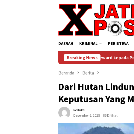
Loncat
ke
konten
DAERAH
KRIMINAL
PERISTIWA
Polres Gresik Beri Reward kepada Personel Berprestasi
Breaking News
Beranda
Berita
Dari Hutan Lindu
Keputusan Yang M
Redaksi
Desember 6, 2025
86 Dilihat