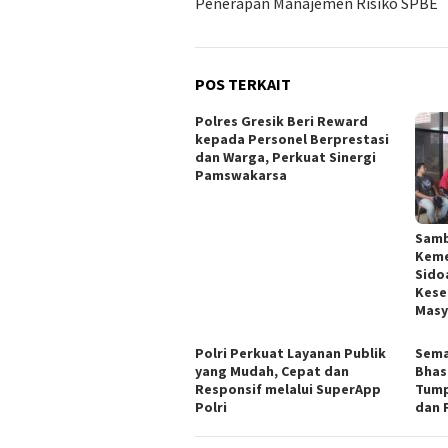
Penerapan Manajemen Risiko SPBE
POS TERKAIT
Polres Gresik Beri Reward
kepada Personel Berprestasi
dan Warga, Perkuat Sinergi
Pamswakarsa
Samb
Keme
Sido
Kese
Masy
Polri Perkuat Layanan Publik
Sema
yang Mudah, Cepat dan
Bhas
Responsif melalui SuperApp
Tump
Polri
dan 