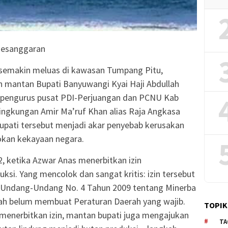
Pesanggaran
 semakin meluas di kawasan Tumpang Pitu,
an mantan Bupati Banyuwangi Kyai Haji Abdullah
i pengurus pusat PDI-Perjuangan dan PCNU Kab
ingkungan Amir Ma’ruf Khan alias Raja Angkasa
pati tersebut menjadi akar penyebab kerusakan
okan kekayaan negara.
2, ketika Azwar Anas menerbitkan izin
si. Yang mencolok dan sangat kritis: izin tersebut
 Undang-Undang No. 4 Tahun 2009 tentang Minerba
rah belum membuat Peraturan Daerah yang wajib.
TOPIK
h menerbitkan izin, mantan bupati juga mengajukan
TA