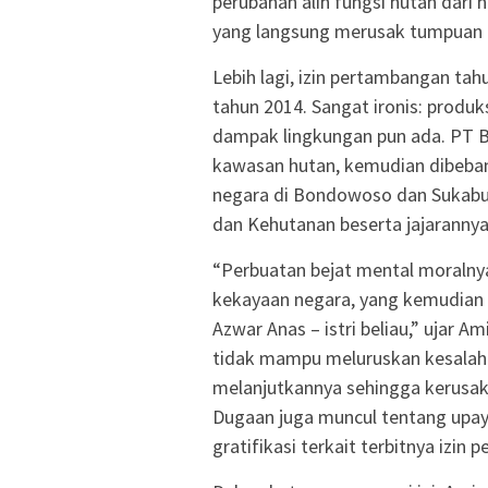
perubahan alih fungsi hutan dari 
yang langsung merusak tumpuan e
Lebih lagi, izin pertambangan tah
tahun 2014. Sangat ironis: produk
dampak lingkungan pun ada. PT B
kawasan hutan, kemudian dibeba
negara di Bondowoso dan Sukabum
dan Kehutanan beserta jajarannya
“Perbuatan bejat mental moralny
kekayaan negara, yang kemudian 
Azwar Anas – istri beliau,” ujar 
tidak mampu meluruskan kesalaha
melanjutkannya sehingga kerusaka
Dugaan juga muncul tentang upay
gratifikasi terkait terbitnya izi