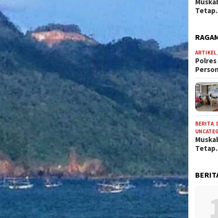
Muskab
Teta
RAGAM
ARTIKEL
Polres
Perso
BERITA
,
UNCATE
Muskab
Teta
BERIT