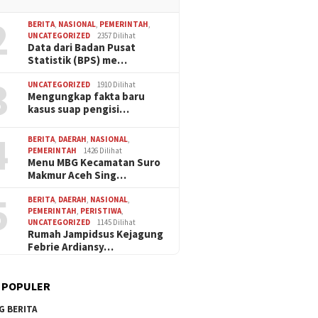
2
BERITA
,
NASIONAL
,
PEMERINTAH
,
UNCATEGORIZED
2357 Dilihat
Data dari Badan Pusat
Statistik (BPS) me…
3
UNCATEGORIZED
1910 Dilihat
Mengungkap fakta baru
kasus suap pengisi…
4
BERITA
,
DAERAH
,
NASIONAL
,
PEMERINTAH
1426 Dilihat
Menu MBG Kecamatan Suro
Makmur Aceh Sing…
5
BERITA
,
DAERAH
,
NASIONAL
,
PEMERINTAH
,
PERISTIWA
,
UNCATEGORIZED
1145 Dilihat
Rumah Jampidsus Kejagung
Febrie Ardiansy…
 POPULER
G BERITA