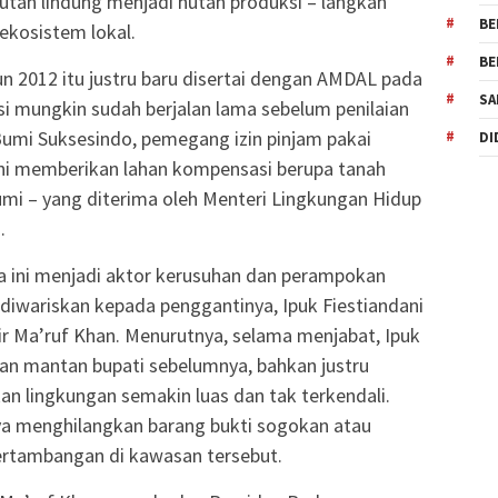
hutan lindung menjadi hutan produksi – langkah
BE
kosistem lokal.
BE
un 2012 itu justru baru disertai dengan AMDAL pada
SA
si mungkin sudah berjalan lama sebelum penilaian
umi Suksesindo, pemegang izin pinjam pakai
DI
ni memberikan lahan kompensasi berupa tanah
i – yang diterima oleh Menteri Lingkungan Hidup
.
a ini menjadi aktor kerusuhan dan perampokan
diwariskan kepada penggantinya, Ipuk Fiestiandani
Amir Ma’ruf Khan. Menurutnya, selama menjabat, Ipuk
n mantan bupati sebelumnya, bahkan justru
n lingkungan semakin luas dan tak terkendali.
a menghilangkan barang bukti sogokan atau
n pertambangan di kawasan tersebut.