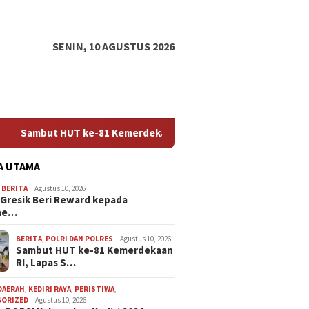
SENIN, 10 AGUSTUS 2026
81 Kemerdekaan RI, Lapas Sidoarjo Gelar Pemeriksaan Kesehata
A UTAMA
,
BERITA
Agustus 10, 2026
 Gresik Beri Reward kepada
ne…
BERITA
,
POLRI DAN POLRES
Agustus 10, 2026
Sambut HUT ke-81 Kemerdekaan
RI, Lapas S…
DAERAH
,
KEDIRI RAYA
,
PERISTIWA
,
GORIZED
Agustus 10, 2026