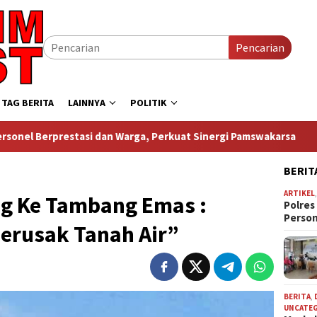
Pencarian
TAG BERITA
LAINNYA
POLITIK
 dan Warga, Perkuat Sinergi Pamswakarsa
Sambut HUT ke-
BERIT
ARTIKEL
ng Ke Tambang Emas :
Polres
Perso
erusak Tanah Air”
BERITA
,
UNCATE