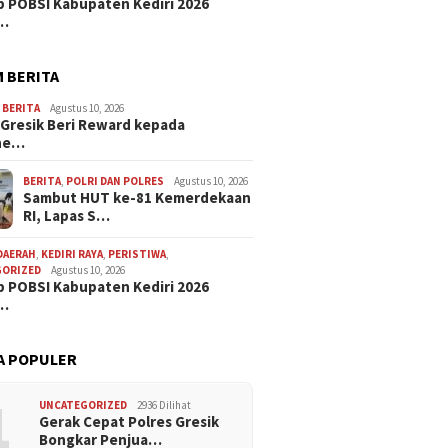
 POBSI Kabupaten Kediri 2026
p…
 BERITA
,
BERITA
Agustus 10, 2026
 Gresik Beri Reward kepada
ne…
BERITA
,
POLRI DAN POLRES
Agustus 10, 2026
Sambut HUT ke-81 Kemerdekaan
RI, Lapas S…
DAERAH
,
KEDIRI RAYA
,
PERISTIWA
,
GORIZED
Agustus 10, 2026
 POBSI Kabupaten Kediri 2026
p…
A POPULER
1
UNCATEGORIZED
2936 Dilihat
Gerak Cepat Polres Gresik
Bongkar Penjua…