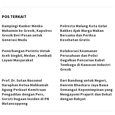
POS TERKAIT
Dampingi Kunker Menko
Polresta Malang Kota Gelar
Muhaimin ke Gresik, Kapolres
Bakkes Ajak Warga Makan
Gresik Beri Pesan untuk
Bersama dan Periksa
Generasi Muda
Kesehatan Gratis
Penerbangan Perintis Untuk
Kolaborasi Keamanan
Aceh Singkil, Medan , Kembali
Perusahaan dan Polisi
Layani Masyarakat
Gagalkan Pencurian Kabel
Tembaga di Kawasan Industri
Gresik
Prof. Dr. Sutan Nasomal
Dari Bandung untuk Negeri,
Harapkan Ketua Mahkamah
Danrem Bhaskara Jaya Bawa
Agung Perkuat Kemitraan
Semangat Kepemimpinan yang
Pengadilan dengan Pers,
Mengayomi Prajurit dan Dekat
Soroti Dugaan Insiden di PN
dengan Rakyat
Watansoppeng