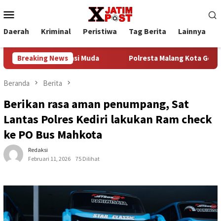
Loncat
Menu
ke
Mobile
konten
Daerah
Kriminal
Peristiwa
Tag Berita
Lainnya
P
uk Generasi Muda
Breaking News
Polresta Malang Kota Gelar Bakkes Aja
Beranda
Berita
Berikan rasa aman penumpang, Sat
Lantas Polres Kediri lakukan Ram check
ke PO Bus Mahkota
Redaksi
Februari 11, 2026
75 Dilihat