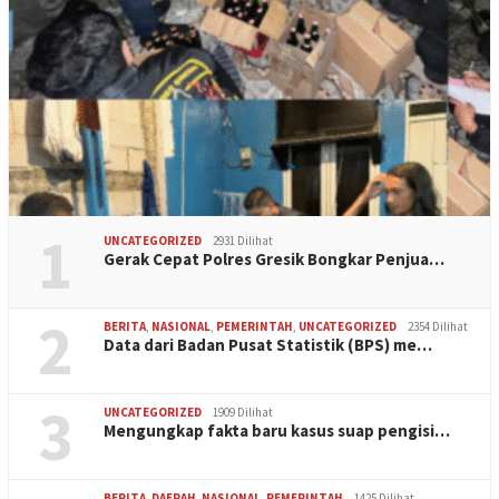
1
UNCATEGORIZED
2931 Dilihat
Gerak Cepat Polres Gresik Bongkar Penjua…
2
BERITA
,
NASIONAL
,
PEMERINTAH
,
UNCATEGORIZED
2354 Dilihat
Data dari Badan Pusat Statistik (BPS) me…
3
UNCATEGORIZED
1909 Dilihat
Mengungkap fakta baru kasus suap pengisi…
BERITA
,
DAERAH
,
NASIONAL
,
PEMERINTAH
1425 Dilihat