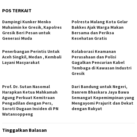
POS TERKAIT
Dampingi Kunker Menko
Polresta Malang Kota Gelar
Muhaimin ke Gresik, Kapolres
Bakkes Ajak Warga Makan
Gresik Beri Pesan untuk
Bersama dan Periksa
Generasi Muda
Kesehatan Gratis
Penerbangan Perintis Untuk
Kolaborasi Keamanan
Aceh Singkil, Medan , Kembali
Perusahaan dan Polisi
Layani Masyarakat
Gagalkan Pencurian Kabel
Tembaga di Kawasan Industri
Gresik
Prof. Dr. Sutan Nasomal
Dari Bandung untuk Negeri,
Harapkan Ketua Mahkamah
Danrem Bhaskara Jaya Bawa
Agung Perkuat Kemitraan
Semangat Kepemimpinan yang
Pengadilan dengan Pers,
Mengayomi Prajurit dan Dekat
Soroti Dugaan Insiden di PN
dengan Rakyat
Watansoppeng
Tinggalkan Balasan