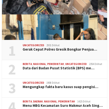
1
UNCATEGORIZED
2931 Dilihat
Gerak Cepat Polres Gresik Bongkar Penjua…
2
BERITA
,
NASIONAL
,
PEMERINTAH
,
UNCATEGORIZED
2354 Dilihat
Data dari Badan Pusat Statistik (BPS) me…
3
UNCATEGORIZED
1908 Dilihat
Mengungkap fakta baru kasus suap pengisi…
4
BERITA
,
DAERAH
,
NASIONAL
,
PEMERINTAH
1425 Dilihat
Menu MBG Kecamatan Suro Makmur Aceh Sing…