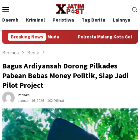
Loncat
Menu
ke
Mobile
konten
Daerah
Kriminal
Peristiwa
Tag Berita
Lainnya
P
k Generasi Muda
Breaking News
Polresta Malang Kota Gelar Bakkes Ajak
Beranda
Berita
Bagus Ardiyansah Dorong Pilkades
Pabean Bebas Money Politik, Siap Jadi
Pilot Project
Redaksi
Januari 16, 2026
102 Dilihat