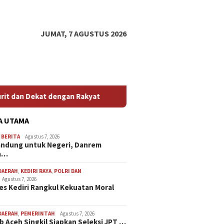
JUMAT, 7 AGUSTUS 2026
n Rakyat
Kapolres Kediri Rangkul Kekuatan Moral Masyar
A UTAMA
,
BERITA
Agustus 7, 2026
andung untuk Negeri, Danrem
a…
DAERAH
,
KEDIRI RAYA
,
POLRI DAN
Agustus 7, 2026
es Kediri Rangkul Kekuatan Moral
DAERAH
,
PEMERINTAH
Agustus 7, 2026
 Aceh Singkil Siapkan Seleksi JPT …