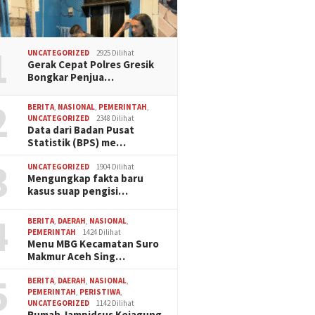
1
UNCATEGORIZED
2925 Dilihat
Gerak Cepat Polres Gresik
Bongkar Penjua…
2
BERITA
,
NASIONAL
,
PEMERINTAH
,
UNCATEGORIZED
2348 Dilihat
Data dari Badan Pusat
Statistik (BPS) me…
3
UNCATEGORIZED
1904 Dilihat
Mengungkap fakta baru
kasus suap pengisi…
4
BERITA
,
DAERAH
,
NASIONAL
,
PEMERINTAH
1424 Dilihat
Menu MBG Kecamatan Suro
Makmur Aceh Sing…
5
BERITA
,
DAERAH
,
NASIONAL
,
PEMERINTAH
,
PERISTIWA
,
UNCATEGORIZED
1142 Dilihat
Rumah Jampidsus Kejagung