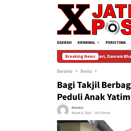
Loncat
ke
konten
DAERAH
KRIMINAL
PERISTIWA
Dari Bandung untuk Negeri, Danrem Bhaskara Jaya Bawa Se
Breaking News
Beranda
Berita
Bagi Takjil Berba
Peduli Anak Yatim
Redaksi
Maret 8, 2026
107 Dilihat