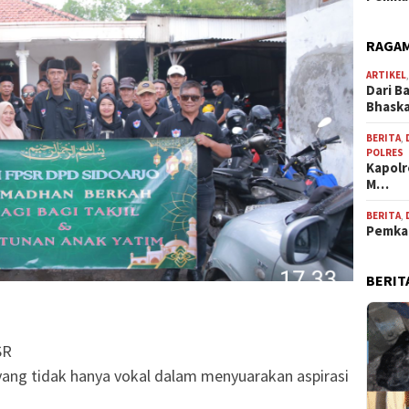
RAGAM
ARTIKEL
Dari B
Bhask
BERITA
,
POLRES
Kapolr
M…
BERITA
,
Pemkab
BERIT
SR
yang tidak hanya vokal dalam menyuarakan aspirasi