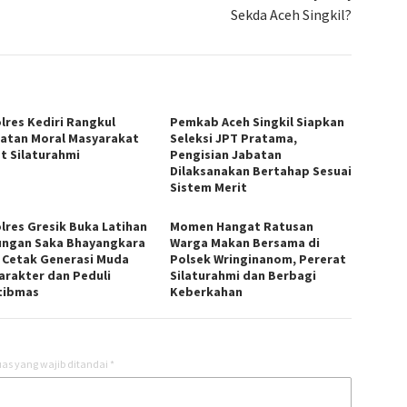
Sekda Aceh Singkil?
lres Kediri Rangkul
Pemkab Aceh Singkil Siapkan
atan Moral Masyarakat
Seleksi JPT Pratama,
t Silaturahmi
Pengisian Jabatan
Dilaksanakan Bertahap Sesuai
Sistem Merit
lres Gresik Buka Latihan
Momen Hangat Ratusan
ngan Saka Bhayangkara
Warga Makan Bersama di
, Cetak Generasi Muda
Polsek Wringinanom, Pererat
arakter dan Peduli
Silaturahmi dan Berbagi
tibmas
Keberkahan
as yang wajib ditandai
*