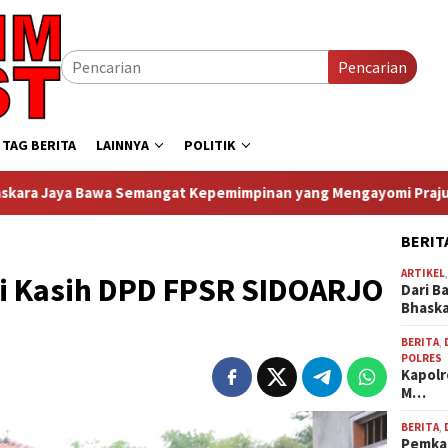
Pencarian
TAG BERITA
LAINNYA
POLITIK
mangat Kepemimpinan yang Mengayomi Prajurit dan Dekat denga
BERIT
ARTIKEL
gi Kasih DPD FPSR SIDOARJO
Dari B
Bhask
BERITA
,
POLRES
Kapolr
M…
BERITA
,
Pemkab