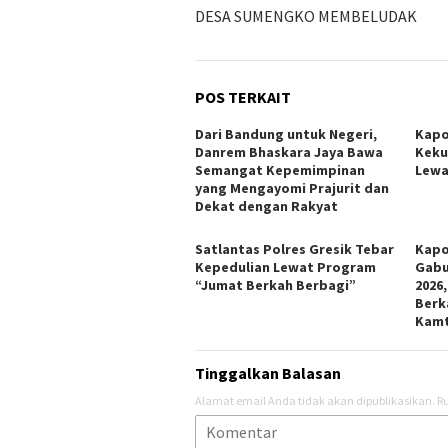
DESA SUMENGKO MEMBELUDAK
POS TERKAIT
Dari Bandung untuk Negeri,
Kapo
Danrem Bhaskara Jaya Bawa
Keku
Semangat Kepemimpinan
Lewa
yang Mengayomi Prajurit dan
Dekat dengan Rakyat
Satlantas Polres Gresik Tebar
Kapo
Kepedulian Lewat Program
Gabu
“Jumat Berkah Berbagi”
2026
Berk
Kam
Tinggalkan Balasan
Alamat email Anda tidak akan dipublikasikan.
Ru