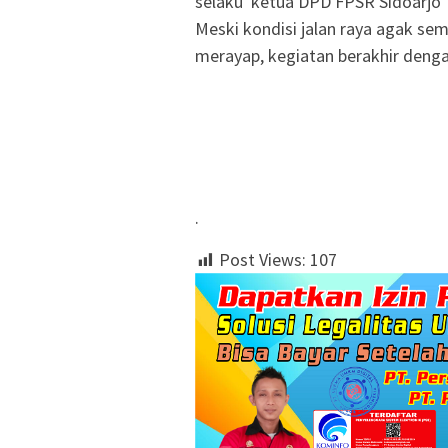
selaku ketua DPD FPSR Sidoarjo
‎Meski kondisi jalan raya agak s
merayap, kegiatan berakhir denga
‎.
Post Views:
107