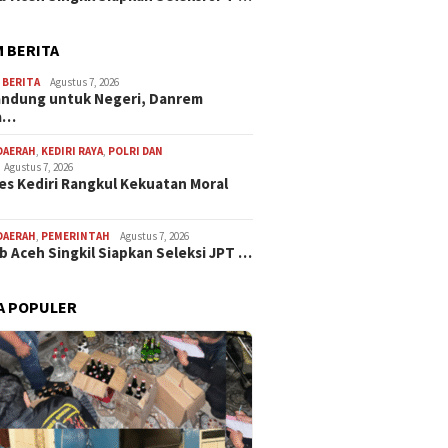
 BERITA
,
BERITA
Agustus 7, 2026
andung untuk Negeri, Danrem
a…
DAERAH
,
KEDIRI RAYA
,
POLRI DAN
Agustus 7, 2026
es Kediri Rangkul Kekuatan Moral
DAERAH
,
PEMERINTAH
Agustus 7, 2026
 Aceh Singkil Siapkan Seleksi JPT …
A POPULER