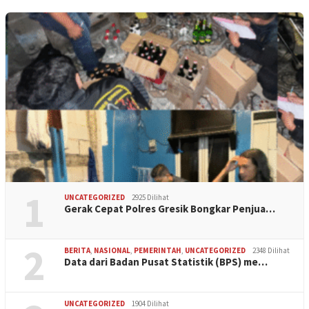
1
UNCATEGORIZED
2925 Dilihat
Gerak Cepat Polres Gresik Bongkar Penjua…
2
BERITA
,
NASIONAL
,
PEMERINTAH
,
UNCATEGORIZED
2348 Dilihat
Data dari Badan Pusat Statistik (BPS) me…
UNCATEGORIZED
1904 Dilihat