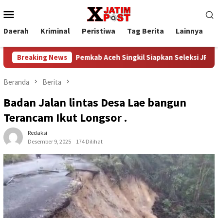
Loncat
Menu
ke
Mobile
konten
Daerah
Kriminal
Peristiwa
Tag Berita
Lainnya
P
ahmi
Breaking News
Pemkab Aceh Singkil Siapkan Seleksi JPT Pratama, P
Beranda
Berita
Badan Jalan lintas Desa Lae bangun
Terancam Ikut Longsor .
Redaksi
Desember 9, 2025
174 Dilihat