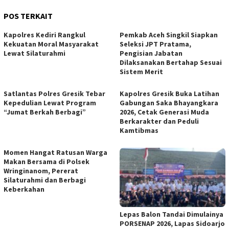
POS TERKAIT
Kapolres Kediri Rangkul
Pemkab Aceh Singkil Siapkan
Kekuatan Moral Masyarakat
Seleksi JPT Pratama,
Lewat Silaturahmi
Pengisian Jabatan
Dilaksanakan Bertahap Sesuai
Sistem Merit
Satlantas Polres Gresik Tebar
Kapolres Gresik Buka Latihan
Kepedulian Lewat Program
Gabungan Saka Bhayangkara
“Jumat Berkah Berbagi”
2026, Cetak Generasi Muda
Berkarakter dan Peduli
Kamtibmas
Momen Hangat Ratusan Warga
Makan Bersama di Polsek
Wringinanom, Pererat
Silaturahmi dan Berbagi
Keberkahan
Lepas Balon Tandai Dimulainya
PORSENAP 2026, Lapas Sidoarjo