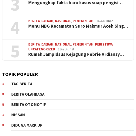
3
Mengungkap fakta baru kasus suap pengisi…
4
BERITA
,
DAERAH
,
NASIONAL
,
PEMERINTAH
1424 Dilihat
Menu MBG Kecamatan Suro Makmur Aceh Sing…
5
BERITA
,
DAERAH
,
NASIONAL
,
PEMERINTAH
,
PERISTIWA
,
UNCATEGORIZED
1142 Dilihat
Rumah Jampidsus Kejagung Febrie Ardiansy…
TOPIK POPULER
TAG BERITA
BERITA OLAHRAGA
BERITA OTOMOTIF
NISSAN
DIDUGA MARK UP