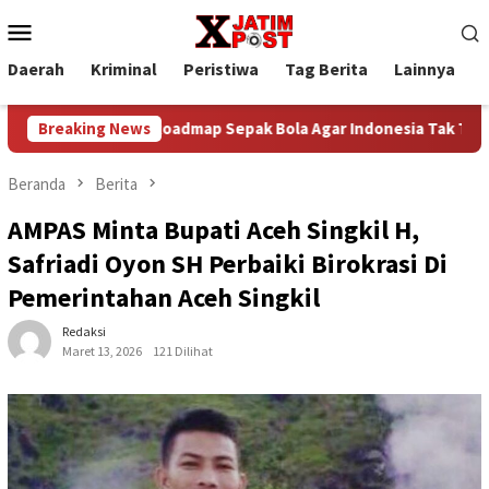
Loncat
Menu
ke
Mobile
konten
Daerah
Kriminal
Peristiwa
Tag Berita
Lainnya
P
en Bangun Roadmap Sepak Bola Agar Indonesia Tak Terus Terting
Breaking News
Beranda
Berita
AMPAS Minta Bupati Aceh Singkil H,
Safriadi Oyon SH Perbaiki Birokrasi Di
Pemerintahan Aceh Singkil
Redaksi
Maret 13, 2026
121 Dilihat