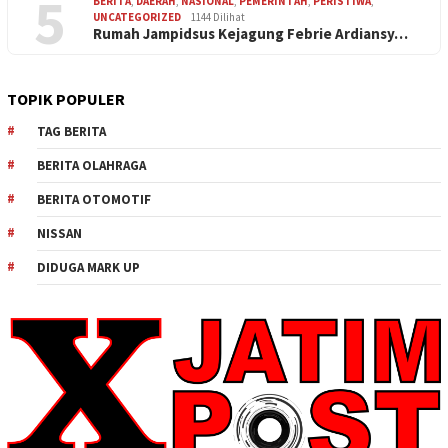
5
BERITA
,
DAERAH
,
NASIONAL
,
PEMERINTAH
,
PERISTIWA
,
UNCATEGORIZED
1144 Dilihat
Rumah Jampidsus Kejagung Febrie Ardiansy…
TOPIK POPULER
TAG BERITA
BERITA OLAHRAGA
BERITA OTOMOTIF
NISSAN
DIDUGA MARK UP