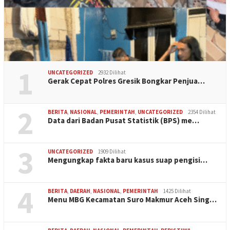
1
UNCATEGORIZED
2932 Dilihat
Gerak Cepat Polres Gresik Bongkar Penjua…
2
BERITA
,
NASIONAL
,
PEMERINTAH
,
UNCATEGORIZED
2354 Dilihat
Data dari Badan Pusat Statistik (BPS) me…
3
UNCATEGORIZED
1909 Dilihat
Mengungkap fakta baru kasus suap pengisi…
4
BERITA
,
DAERAH
,
NASIONAL
,
PEMERINTAH
1425 Dilihat
Menu MBG Kecamatan Suro Makmur Aceh Sing…