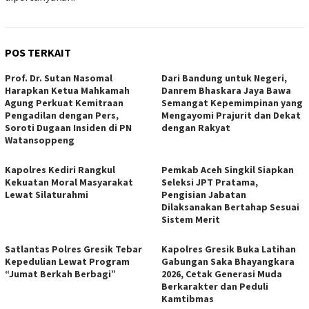
POS TERKAIT
Prof. Dr. Sutan Nasomal
Dari Bandung untuk Negeri,
Harapkan Ketua Mahkamah
Danrem Bhaskara Jaya Bawa
Agung Perkuat Kemitraan
Semangat Kepemimpinan yang
Pengadilan dengan Pers,
Mengayomi Prajurit dan Dekat
Soroti Dugaan Insiden di PN
dengan Rakyat
Watansoppeng
Kapolres Kediri Rangkul
Pemkab Aceh Singkil Siapkan
Kekuatan Moral Masyarakat
Seleksi JPT Pratama,
Lewat Silaturahmi
Pengisian Jabatan
Dilaksanakan Bertahap Sesuai
Sistem Merit
Satlantas Polres Gresik Tebar
Kapolres Gresik Buka Latihan
Kepedulian Lewat Program
Gabungan Saka Bhayangkara
“Jumat Berkah Berbagi”
2026, Cetak Generasi Muda
Berkarakter dan Peduli
Kamtibmas