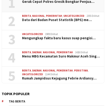
1
Gerak Cepat Polres Gresik Bongkar Penjua…
2
BERITA
,
NASIONAL
,
PEMERINTAH
,
UNCATEGORIZED
2355 Dilihat
Data dari Badan Pusat Statistik (BPS) me…
3
UNCATEGORIZED
1909 Dilihat
Mengungkap fakta baru kasus suap pengisi…
4
BERITA
,
DAERAH
,
NASIONAL
,
PEMERINTAH
1426 Dilihat
Menu MBG Kecamatan Suro Makmur Aceh Sing…
5
BERITA
,
DAERAH
,
NASIONAL
,
PEMERINTAH
,
PERISTIWA
,
UNCATEGORIZED
1144 Dilihat
Rumah Jampidsus Kejagung Febrie Ardiansy…
TOPIK POPULER
TAG BERITA