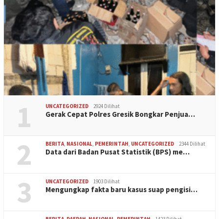
1
UNCATEGORIZED
2924 Dilihat
Gerak Cepat Polres Gresik Bongkar Penjua…
2
BERITA
,
NASIONAL
,
PEMERINTAH
,
UNCATEGORIZED
2344 Dilihat
Data dari Badan Pusat Statistik (BPS) me…
3
UNCATEGORIZED
1903 Dilihat
Mengungkap fakta baru kasus suap pengisi…
BERITA
,
DAERAH
,
NASIONAL
,
PEMERINTAH
1423 Dilihat