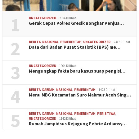
1
UNCATEGORIZED
2924 Dilihat
Gerak Cepat Polres Gresik Bongkar Penjua…
2
BERITA
,
NASIONAL
,
PEMERINTAH
,
UNCATEGORIZED
2347 Dilihat
Data dari Badan Pusat Statistik (BPS) me…
3
UNCATEGORIZED
1904 Dilihat
Mengungkap fakta baru kasus suap pengisi…
4
BERITA
,
DAERAH
,
NASIONAL
,
PEMERINTAH
1423 Dilihat
Menu MBG Kecamatan Suro Makmur Aceh Sing…
5
BERITA
,
DAERAH
,
NASIONAL
,
PEMERINTAH
,
PERISTIWA
,
UNCATEGORIZED
1142 Dilihat
Rumah Jampidsus Kejagung Febrie Ardiansy…