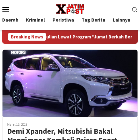
Loncat
Menu
ke
Mobile
konten
Daerah
Kriminal
Peristiwa
Tag Berita
Lainnya
P
sik Tebar Kepedulian Lewat Program “Jumat Berkah Berbagi”
Breaking News
Maret 16, 2019
Demi Xpander, Mitsubishi Bakal
Mengimpor Kembali Pajero Sport