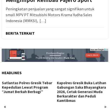
Peningkatan penjualan yang sangat signifikan untuk
small MPV PT Mitsubishi Motors Krama Yudha Sales
Indonesia (MMKSI), […]
BERITA TERKAIT
HEADLINES
Kapolres Gresik Buka Latihan
Momen Hangat Ratusan
Gabungan Saka Bhayangkara
Warga Makan Bersama di
2026, Cetak Generasi Muda
Polsek Wringinanom, Pererat
Berkarakter dan Peduli
Silaturahmi dan Berbagi
Kamtibmas
Keberkahan
«
»