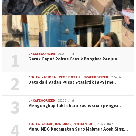
1
UNCATEGORIZED
2936 Dilihat
Gerak Cepat Polres Gresik Bongkar Penjua…
2
BERITA
,
NASIONAL
,
PEMERINTAH
,
UNCATEGORIZED
2357 Dilihat
Data dari Badan Pusat Statistik (BPS) me…
3
UNCATEGORIZED
1910 Dilihat
Mengungkap fakta baru kasus suap pengisi…
4
BERITA
,
DAERAH
,
NASIONAL
,
PEMERINTAH
1426 Dilihat
Menu MBG Kecamatan Suro Makmur Aceh Sing…