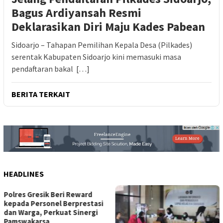
Bagus Ardiyansah Resmi
Deklarasikan Diri Maju Kades Pabean
Sidoarjo – Tahapan Pemilihan Kepala Desa (Pilkades)
serentak Kabupaten Sidoarjo kini memasuki masa
pendaftaran bakal […]
BERITA TERKAIT
HEADLINES
Muskab POBSI Kabupaten
Kediri 2026 Tetapkan Ucok
Suryanto Siregar sebagai
Ketua Umum Periode 2026–