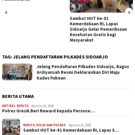
2030
«
»
Sambut HUT ke-81
Kemerdekaan RI, Lapas
Sidoarjo Gelar Pemeriksaan
Kesehatan Gratis bagi
Masyarakat
TAG:
JELANG PENDAFTARAN PILKADES SIDOARJO
Jelang Pendaftaran Pilkades Sidoarjo, Bagus
Ardiyansah Resmi Deklarasikan Diri Maju
Kades Pabean
BERITA UTAMA
ARTIKEL
,
BERITA
Agustus 10, 2026
Polres Gresik Beri Reward kepada Persone…
BERITA
,
POLRI DAN POLRES
Agustus 10, 2026
Sambut HUT ke-81 Kemerdekaan RI, Lapas S…