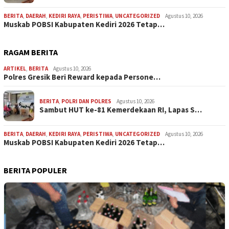
BERITA
,
DAERAH
,
KEDIRI RAYA
,
PERISTIWA
,
UNCATEGORIZED
Agustus 10, 2026
Muskab POBSI Kabupaten Kediri 2026 Tetap…
RAGAM BERITA
ARTIKEL
,
BERITA
Agustus 10, 2026
Polres Gresik Beri Reward kepada Persone…
BERITA
,
POLRI DAN POLRES
Agustus 10, 2026
Sambut HUT ke-81 Kemerdekaan RI, Lapas S…
BERITA
,
DAERAH
,
KEDIRI RAYA
,
PERISTIWA
,
UNCATEGORIZED
Agustus 10, 2026
Muskab POBSI Kabupaten Kediri 2026 Tetap…
BERITA POPULER