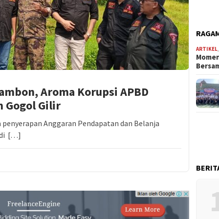
RAGAM
ARTIKEL
Momen
Bersa
rambon, Aroma Korupsi APBD
h Gogol Gilir
m penyerapan Anggaran Pendapatan dan Belanja
 di […]
BERIT