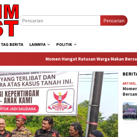
Pencarian
TAG BERITA
LAINNYA
POLITIK
Momen Hangat Ratusan Warga Makan Bersama di Polse
BERIT
ARTIKEL
Momen
Bersa