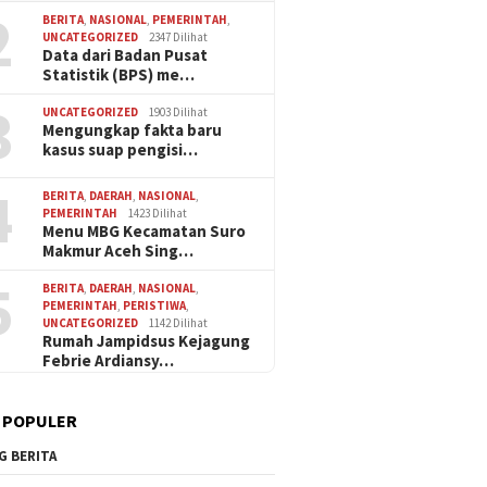
2
BERITA
,
NASIONAL
,
PEMERINTAH
,
UNCATEGORIZED
2347 Dilihat
Data dari Badan Pusat
Statistik (BPS) me…
3
UNCATEGORIZED
1903 Dilihat
LPG 3 kg Bersubsidi Semakin
Momen 
Mengungkap fakta baru
Mahal, Pemkab Aceh Singkil
Warga M
kasus suap pengisi…
Diminta Sidak Jalur Distribusi
Polsek 
Silatur
4
Keberk
BERITA
,
DAERAH
,
NASIONAL
,
PEMERINTAH
1423 Dilihat
Menu MBG Kecamatan Suro
k Syariah Aceh Singkil
Makmur Aceh Sing…
ati Hut ke 53 Semoga
Aceh Tetap Amanah
5
BERITA
,
DAERAH
,
NASIONAL
,
PEMERINTAH
,
PERISTIWA
,
UNCATEGORIZED
1142 Dilihat
Rumah Jampidsus Kejagung
Febrie Ardiansy…
 POPULER
G BERITA