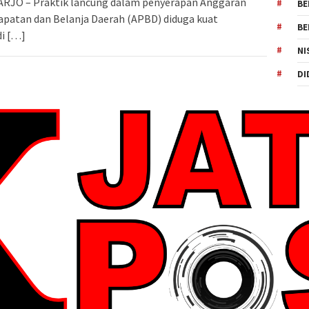
RJO – Praktik lancung dalam penyerapan Anggaran
BE
patan dan Belanja Daerah (APBD) diduga kuat
BE
di […]
NI
DI