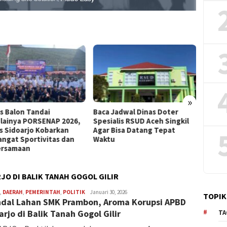
»
s Balon Tandai
Baca Jadwal Dinas Doter
PT Ban
lainya PORSENAP 2026,
Spesialis RSUD Aceh Singkil
pering
s Sidoarjo Kobarkan
Agar Bisa Datang Tepat
Bank 
ngat Sportivitas dan
Waktu
rsamaan
JO DI BALIK TANAH GOGOL GILIR
,
DAERAH
,
PEMERINTAH
,
POLITIK
Redaksi
Januari 30, 2026
TOPIK
dal Lahan SMK Prambon, Aroma Korupsi APBD
arjo di Balik Tanah Gogol Gilir
TA