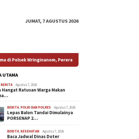
JUMAT, 7 AGUSTUS 2026
k Wringinanom, Pererat Silaturahmi dan Berbagi Keberkahan
A UTAMA
,
BERITA
Agustus 7, 2026
 Hangat Ratusan Warga Makan
ma…
BERITA
,
POLRI DAN POLRES
Agustus 7, 2026
Lepas Balon Tandai Dimulainya
PORSENAP 2…
BERITA
,
KESEHATAN
Agustus 7, 2026
Baca Jadwal Dinas Doter