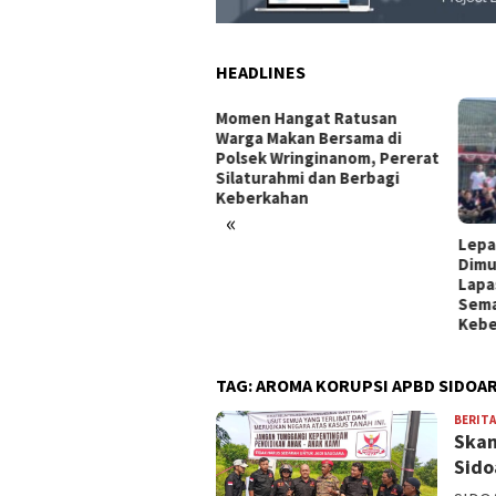
HEADLINES
 3 kg Bersubsidi Semakin
Momen Hangat Ratusan
al, Pemkab Aceh Singkil
Warga Makan Bersama di
inta Sidak Jalur Distribusi
Polsek Wringinanom, Pererat
Silaturahmi dan Berbagi
Keberkahan
«
Lepa
Dimu
Lapa
Sema
Kebe
TAG:
AROMA KORUPSI APBD SIDOAR
BERITA
Skan
Sido