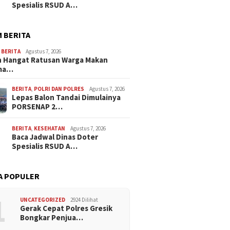
Spesialis RSUD A…
 BERITA
,
BERITA
Agustus 7, 2026
 Hangat Ratusan Warga Makan
ma…
BERITA
,
POLRI DAN POLRES
Agustus 7, 2026
Lepas Balon Tandai Dimulainya
PORSENAP 2…
BERITA
,
KESEHATAN
Agustus 7, 2026
Baca Jadwal Dinas Doter
Spesialis RSUD A…
A POPULER
1
UNCATEGORIZED
2924 Dilihat
Gerak Cepat Polres Gresik
Bongkar Penjua…