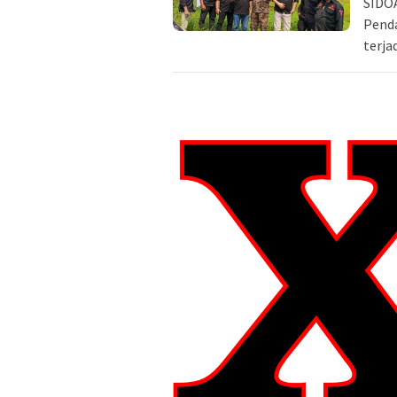
SIDOA
Penda
terja