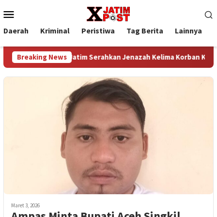
Loncat
Menu
ke
Mobile
konten
Daerah
Kriminal
Peristiwa
Tag Berita
Lainnya
P
DVI Polda Jatim Serahkan Jenazah Kelima Korban KM Mutiara
Breaking News
Maret 3, 2026
Ampas Minta Bupati Aceh Singkil