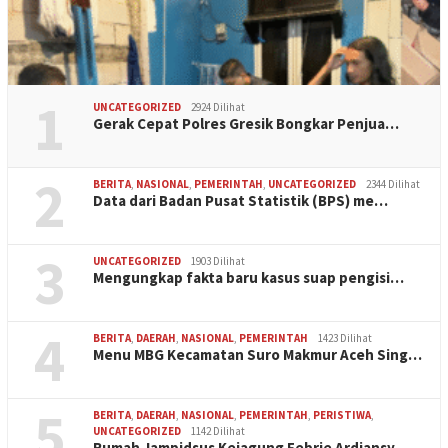
1
UNCATEGORIZED
2924 Dilihat
Gerak Cepat Polres Gresik Bongkar Penjua…
2
BERITA
,
NASIONAL
,
PEMERINTAH
,
UNCATEGORIZED
2344 Dilihat
Data dari Badan Pusat Statistik (BPS) me…
3
UNCATEGORIZED
1903 Dilihat
Mengungkap fakta baru kasus suap pengisi…
4
BERITA
,
DAERAH
,
NASIONAL
,
PEMERINTAH
1423 Dilihat
Menu MBG Kecamatan Suro Makmur Aceh Sing…
5
BERITA
,
DAERAH
,
NASIONAL
,
PEMERINTAH
,
PERISTIWA
,
UNCATEGORIZED
1142 Dilihat
Rumah Jampidsus Kejagung Febrie Ardiansy…