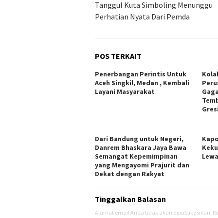
Tanggul Kuta Simboling Menunggu
Perhatian Nyata Dari Pemda
POS TERKAIT
Penerbangan Perintis Untuk
Kola
Aceh Singkil, Medan , Kembali
Peru
Layani Masyarakat
Gaga
Temb
Gres
Dari Bandung untuk Negeri,
Kapo
Danrem Bhaskara Jaya Bawa
Keku
Semangat Kepemimpinan
Lewa
yang Mengayomi Prajurit dan
Dekat dengan Rakyat
Tinggalkan Balasan
Alamat email Anda tidak akan dipublikasikan.
Ru