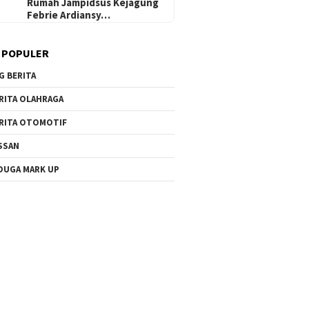
Rumah Jampidsus Kejagung
Febrie Ardiansy…
 POPULER
G BERITA
RITA OLAHRAGA
RITA OTOMOTIF
SSAN
DUGA MARK UP