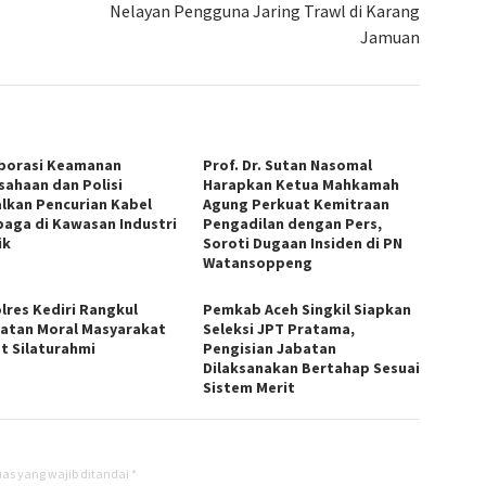
Nelayan Pengguna Jaring Trawl di Karang
Jamuan
borasi Keamanan
Prof. Dr. Sutan Nasomal
sahaan dan Polisi
Harapkan Ketua Mahkamah
lkan Pencurian Kabel
Agung Perkuat Kemitraan
aga di Kawasan Industri
Pengadilan dengan Pers,
ik
Soroti Dugaan Insiden di PN
Watansoppeng
lres Kediri Rangkul
Pemkab Aceh Singkil Siapkan
atan Moral Masyarakat
Seleksi JPT Pratama,
t Silaturahmi
Pengisian Jabatan
Dilaksanakan Bertahap Sesuai
Sistem Merit
as yang wajib ditandai
*