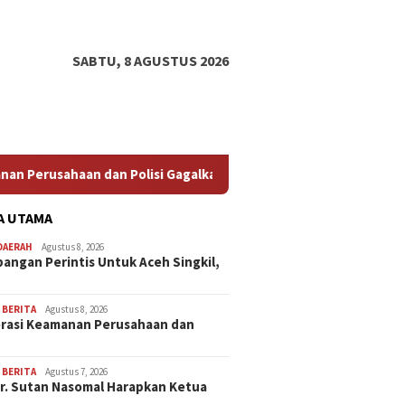
SABTU, 8 AGUSTUS 2026
Polisi Gagalkan Pencurian Kabel Tembaga di Kawasan Industri Gr
A UTAMA
DAERAH
Agustus 8, 2026
angan Perintis Untuk Aceh Singkil,
,
BERITA
Agustus 8, 2026
rasi Keamanan Perusahaan dan
…
,
BERITA
Agustus 7, 2026
Dr. Sutan Nasomal Harapkan Ketua