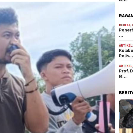
RAGAM
BERITA
,
Penerb
…
ARTIKEL
Kolabo
Polis
ARTIKEL
Prof. 
M…
BERIT