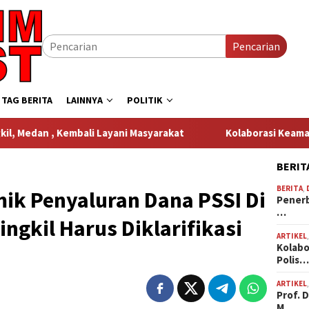
Pencarian
TAG BERITA
LAINNYA
POLITIK
 Layani Masyarakat
Kolaborasi Keamanan Perusahaan dan 
BERIT
BERITA
,
ik Penyaluran Dana PSSI Di
Penerb
…
ngkil Harus Diklarifikasi
ARTIKEL
Kolabo
Polis
ARTIKEL
Prof. 
M…