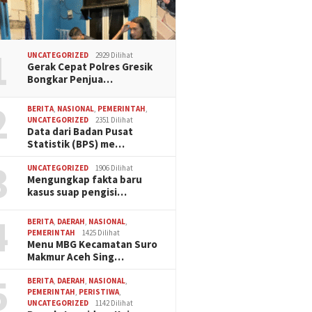
1
UNCATEGORIZED
2929 Dilihat
Gerak Cepat Polres Gresik
Bongkar Penjua…
2
BERITA
,
NASIONAL
,
PEMERINTAH
,
UNCATEGORIZED
2351 Dilihat
Data dari Badan Pusat
Statistik (BPS) me…
3
UNCATEGORIZED
1906 Dilihat
Mengungkap fakta baru
kasus suap pengisi…
4
BERITA
,
DAERAH
,
NASIONAL
,
PEMERINTAH
1425 Dilihat
Menu MBG Kecamatan Suro
Makmur Aceh Sing…
5
BERITA
,
DAERAH
,
NASIONAL
,
PEMERINTAH
,
PERISTIWA
,
UNCATEGORIZED
1142 Dilihat