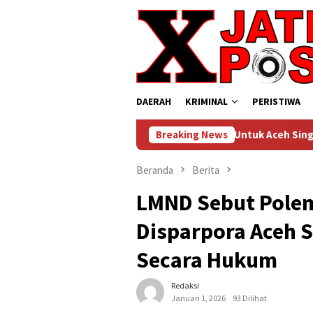
Loncat
ke
konten
DAERAH
KRIMINAL
PERISTIWA
Penerbangan Perintis Untuk Aceh Singkil, Medan , Kembali
Breaking News
Beranda
Berita
LMND Sebut Polem
Disparpora Aceh Si
Secara Hukum
Redaksi
Januari 1, 2026
93 Dilihat