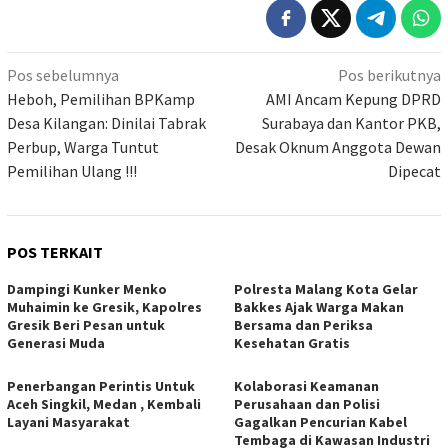
Navigasi
Pos sebelumnya
Pos berikutnya
pos
Heboh, Pemilihan BPKamp
AMI Ancam Kepung DPRD
Desa Kilangan: Dinilai Tabrak
Surabaya dan Kantor PKB,
Perbup, Warga Tuntut
Desak Oknum Anggota Dewan
Pemilihan Ulang !!!
Dipecat
POS TERKAIT
Dampingi Kunker Menko
Polresta Malang Kota Gelar
Muhaimin ke Gresik, Kapolres
Bakkes Ajak Warga Makan
Gresik Beri Pesan untuk
Bersama dan Periksa
Generasi Muda
Kesehatan Gratis
Penerbangan Perintis Untuk
Kolaborasi Keamanan
Aceh Singkil, Medan , Kembali
Perusahaan dan Polisi
Layani Masyarakat
Gagalkan Pencurian Kabel
Tembaga di Kawasan Industri