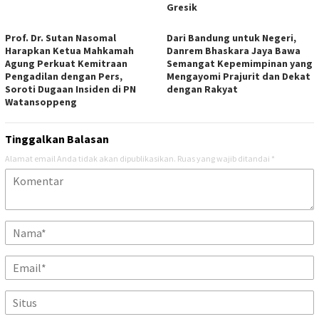
Gresik
Prof. Dr. Sutan Nasomal
Dari Bandung untuk Negeri,
Harapkan Ketua Mahkamah
Danrem Bhaskara Jaya Bawa
Agung Perkuat Kemitraan
Semangat Kepemimpinan yang
Pengadilan dengan Pers,
Mengayomi Prajurit dan Dekat
Soroti Dugaan Insiden di PN
dengan Rakyat
Watansoppeng
Tinggalkan Balasan
Alamat email Anda tidak akan dipublikasikan.
Ruas yang wajib ditandai
*