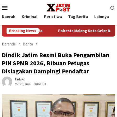
Loncat
Menu
ke
Mobile
konten
Daerah
Kriminal
Peristiwa
Tag Berita
Lainnya
P
enerasi Muda
Breaking News
Polresta Malang Kota Gelar Bakkes Ajak Wa
Beranda
Berita
Dindik Jatim Resmi Buka Pengambilan
PIN SPMB 2026, Ribuan Petugas
Disiagakan Dampingi Pendaftar
Redaksi
Mei 28, 2026
98 Dilihat