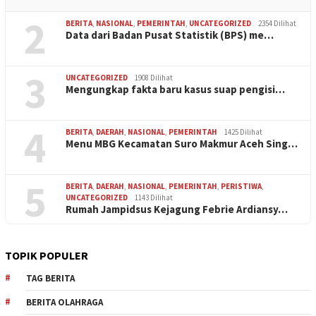
2
BERITA
,
NASIONAL
,
PEMERINTAH
,
UNCATEGORIZED
2354 Dilihat
Data dari Badan Pusat Statistik (BPS) me…
3
UNCATEGORIZED
1908 Dilihat
Mengungkap fakta baru kasus suap pengisi…
4
BERITA
,
DAERAH
,
NASIONAL
,
PEMERINTAH
1425 Dilihat
Menu MBG Kecamatan Suro Makmur Aceh Sing…
5
BERITA
,
DAERAH
,
NASIONAL
,
PEMERINTAH
,
PERISTIWA
,
UNCATEGORIZED
1143 Dilihat
Rumah Jampidsus Kejagung Febrie Ardiansy…
TOPIK POPULER
TAG BERITA
BERITA OLAHRAGA