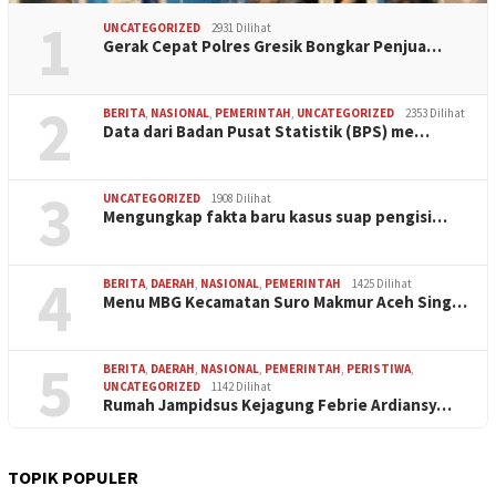
1
UNCATEGORIZED
2931 Dilihat
Gerak Cepat Polres Gresik Bongkar Penjua…
2
BERITA
,
NASIONAL
,
PEMERINTAH
,
UNCATEGORIZED
2353 Dilihat
Data dari Badan Pusat Statistik (BPS) me…
3
UNCATEGORIZED
1908 Dilihat
Mengungkap fakta baru kasus suap pengisi…
4
BERITA
,
DAERAH
,
NASIONAL
,
PEMERINTAH
1425 Dilihat
Menu MBG Kecamatan Suro Makmur Aceh Sing…
5
BERITA
,
DAERAH
,
NASIONAL
,
PEMERINTAH
,
PERISTIWA
,
UNCATEGORIZED
1142 Dilihat
Rumah Jampidsus Kejagung Febrie Ardiansy…
TOPIK POPULER