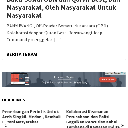
Masyarakat, Oleh Masyarakat Untuk
Masyarakat
BANYUWANGI, Off-Roader Bersatu Nusantara (OBN)
Kolaborasi dengan Quran Best, Banyuwangi Jeep
Community menggelar […]
BERITA TERKAIT
HEADLINES
uk
Kolaborasi Keamanan
Prof. Dr. Sutan Nasomal
ali
Perusahaan dan Polisi
Harapkan Ketua Mahkama
Gagalkan Pencurian Kabel
Agung Perkuat Kemitraan
«
»
Tembaga di Kawasan Industri
Pengadilan dengan Pers,