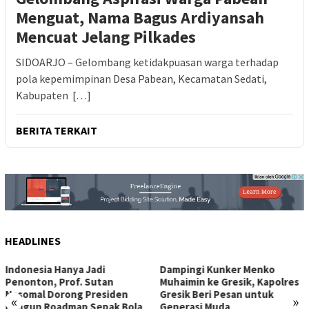
Menguat, Nama Bagus Ardiyansah
Mencuat Jelang Pilkades
SIDOARJO – Gelombang ketidakpuasan warga terhadap
pola kepemimpinan Desa Pabean, Kecamatan Sedati,
Kabupaten […]
BERITA TERKAIT
HEADLINES
Dampingi Kunker Menko
Polresta Malang Kota Gelar
Muhaimin ke Gresik, Kapolres
Bakkes Ajak Warga Makan
Gresik Beri Pesan untuk
Bersama dan Periksa
«
»
Generasi Muda
Kesehatan Gratis