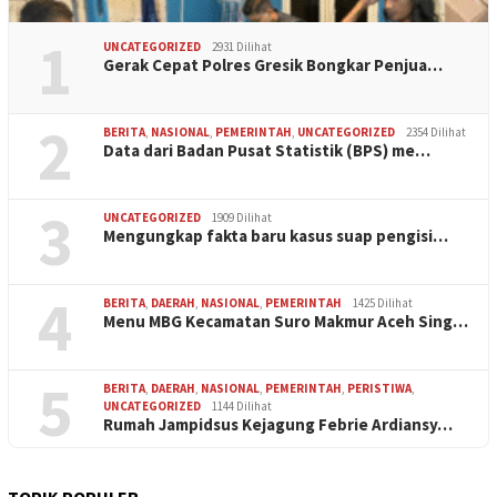
1
UNCATEGORIZED
2931 Dilihat
Gerak Cepat Polres Gresik Bongkar Penjua…
2
BERITA
,
NASIONAL
,
PEMERINTAH
,
UNCATEGORIZED
2354 Dilihat
Data dari Badan Pusat Statistik (BPS) me…
3
UNCATEGORIZED
1909 Dilihat
Mengungkap fakta baru kasus suap pengisi…
4
BERITA
,
DAERAH
,
NASIONAL
,
PEMERINTAH
1425 Dilihat
Menu MBG Kecamatan Suro Makmur Aceh Sing…
5
BERITA
,
DAERAH
,
NASIONAL
,
PEMERINTAH
,
PERISTIWA
,
UNCATEGORIZED
1144 Dilihat
Rumah Jampidsus Kejagung Febrie Ardiansy…